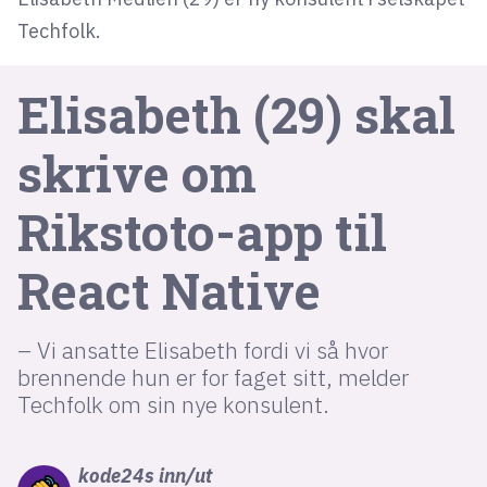
Techfolk.
lys modus
Elisabeth (29) skal
mørk modus
skrive om
nyhetsbrev
kode24-klubben
Rikstoto-app til
LinkedIn
React Native
Bluesky
Facebook
– Vi ansatte Elisabeth fordi vi så hvor
brennende hun er for faget sitt, melder
annonsepriser
Techfolk om sin nye konsulent.
annonseguide
suksesshistorier
kode24s
inn/ut