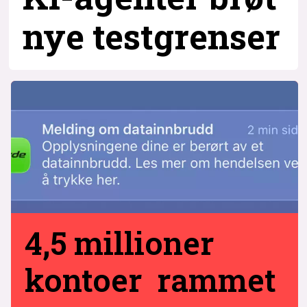
nye testgrenser
4,5 millioner
kontoer rammet