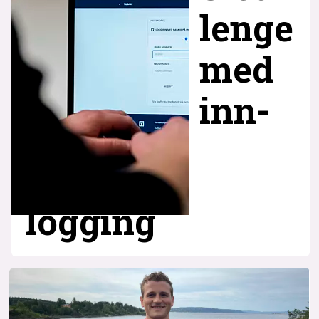
lenge
med
inn­
logging