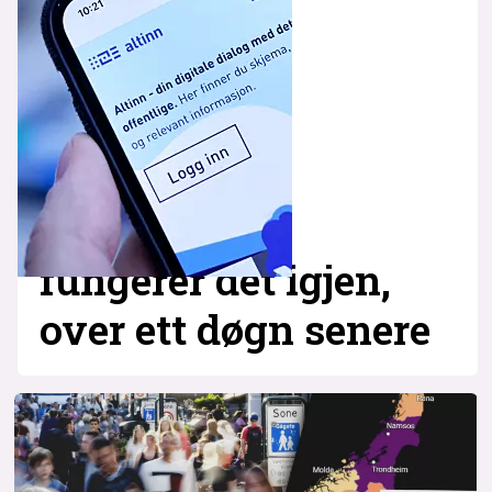
fungerer det igjen,
over ett døgn senere