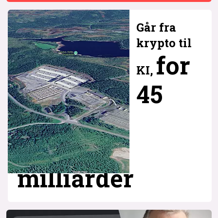
Går fra
krypto til
for
KI,
45
milliarder