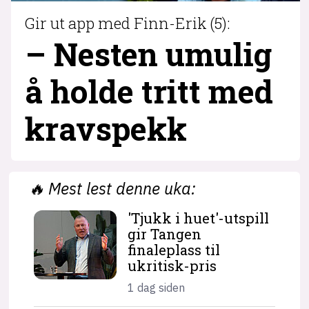
Gir ut app med Finn-Erik (5):
– Nesten umulig
å holde tritt med
krav­spekk
🔥
Mest lest denne uka:
'Tjukk i huet'-utspill
gir Tangen
finaleplass til
ukritisk-pris
1 dag siden