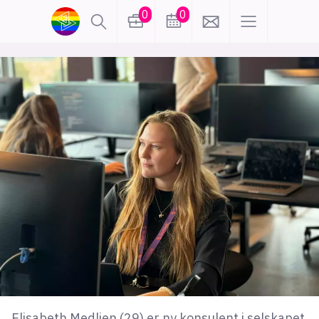
0
0
lønn
KI
karriere
meninger
utdanning
sikkerhet
kontor
frontend
backend
apputvikling
devops
IoT
design
tilgjengelighet
ukas koder
inn/ut
hobby
Elisabeth Medlien (29) er ny konsulent i selskapet