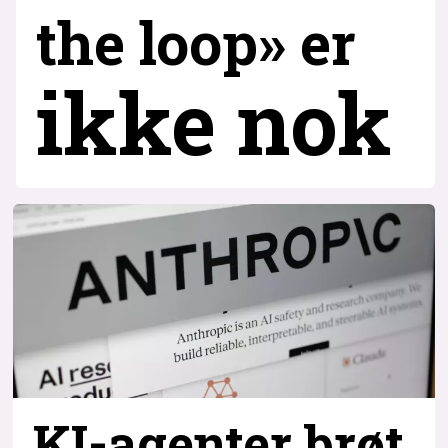
the loop» er
ikke nok
KI-agenter brøt