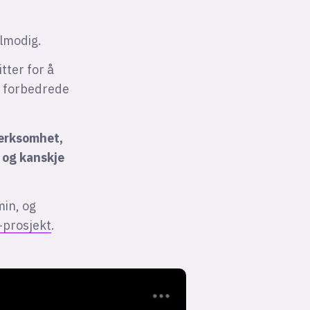
ålmodig.
itter for å
 forbedrede
merksomhet,
 og kanskje
in, og
-prosjekt
.