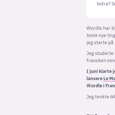
bidra? S
Wordle har bl
teste nye tin
jeg starte p
Jeg studerte 
fransken min
I juni klarte
lansere
Le M
Wordle i Fra
Jeg tenkte ik