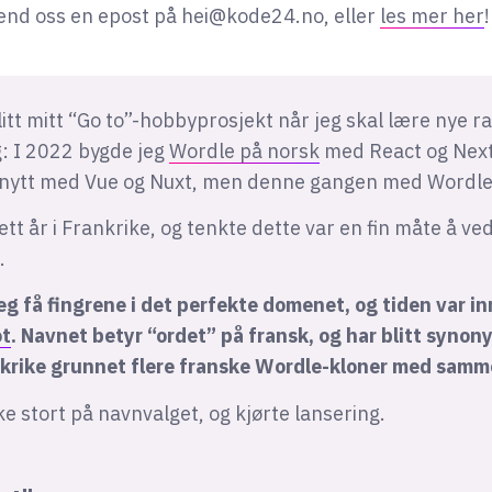
end oss en epost på
hei@kode24.no
, eller
les mer her
!
itt mitt “Go to”-hobbyprosjekt når jeg skal lære nye
g: I 2022 bygde jeg
Wordle på norsk
med React og NextJS
å nytt med Vue og Nuxt, men denne gangen med Wordl
ett år i Frankrike, og tenkte dette var en fin måte å ve
.
 jeg få fingrene i det perfekte domenet, og tiden var in
ot
. Navnet betyr “ordet” på fransk, og har blitt syno
nkrike grunnet flere franske Wordle-kloner med samm
ke stort på navnvalget, og kjørte lansering.