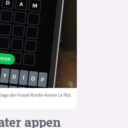
suksesshistorier
Bli firmapartner
v å lage den fransk Wordle-klonen Le Mot.
hater appen