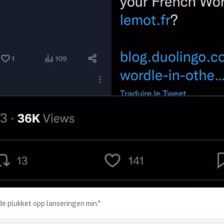
e plukket opp lanseringen min."