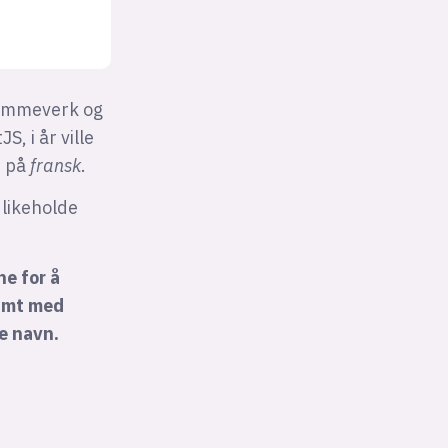
 rammeverk og
, i år ville
e på
fransk
.
dlikeholde
ne for å
nymt med
e navn.