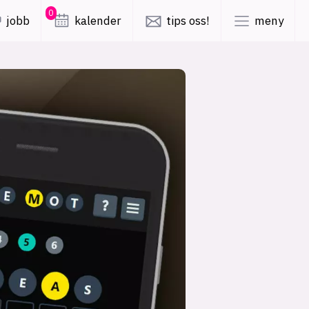
0
jobb
kalender
tips oss!
meny
lys modus
mørk modus
er
nyhetsbrev
kode24-klubben
LinkedIn
ing
Bluesky
Facebook
obby
annonsepriser
annonseguide