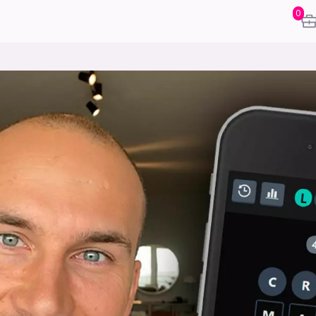
0
karriere
mening
or
frontend
backend
apputvikl
engelighet
ukas koder
inn/ut
h