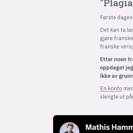
"Plagia
Første dagene
Det kan ta lan
gjøre fransk
franske vers
Etter noen t
oppdaget jeg
ikke av grun
En konto
med 
slengte ut p