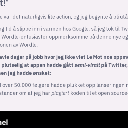
t!"
 var det naturligvis lite action, og jeg begynte å bli ut
g tid å slippe inn i varmen hos Google, så jeg tok til Tw
e Wordle-entusiaster oppmerksomme på denne nye og
jonen av Wordle.
ravle dager på jobb hvor jeg ikke viet Le Mot noe opp
 plutselig at appen hadde gått
semi-viralt
på Twitter,
nen jeg hadde ønsket:
over 50.000 følgere hadde plukket opp lanseringen m
åstander om at jeg har
plagiert
koden til
et open source