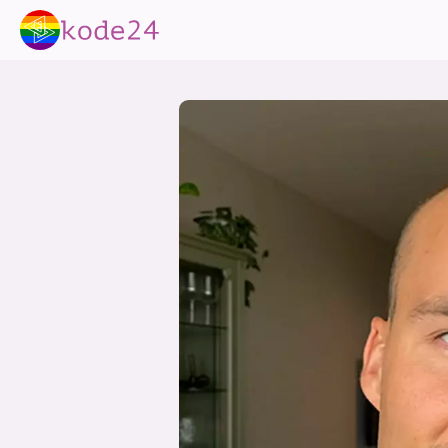
lønn
KI
utdanning
sikkerhet
kont
devops
IoT
design
tilgj