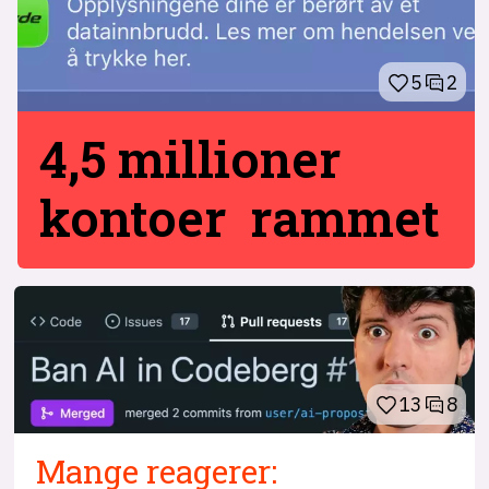
5
2
4,5 millioner
kontoer rammet
13
8
Mange reagerer: