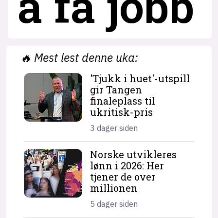
å få jobb
🔥
Mest lest denne uka:
'Tjukk i huet'-utspill
gir Tangen
finaleplass til
ukritisk-pris
3 dager siden
Norske utvikleres
lønn i 2026: Her
tjener de over
millionen
5 dager siden