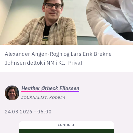
lys modus
mørk modus
nyhetsbrev
Alexander Angen-Rogn og Lars Erik Brekne
kode24-klubben
Johnsen deltok i NM i KI.
Privat
LinkedIn
Bluesky
Facebook
Heather
Ørbeck Eliassen
JOURNALIST, KODE24
annonsepriser
24.03.2026 - 06:00
annonseguide
suksesshistorier