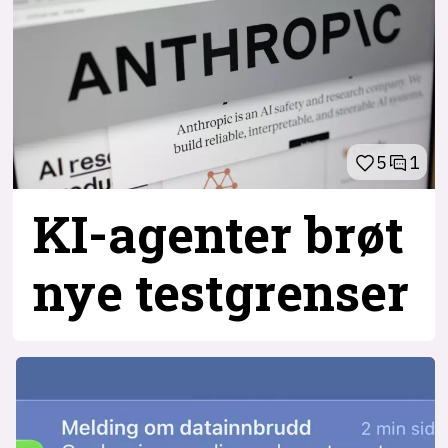
5
1
KI-agenter brøt
nye testgrenser