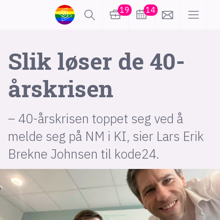
19
14
lønn
KI
Slik løser de 40-
årskrisen
karriere
meninge
utdanning
sikkerhet
kontor
– 40-årskrisen toppet seg ved å
melde seg på NM i KI, sier Lars Erik
frontend
backend
apputviklin
Brekne Johnsen til kode24.
devops
IoT
design
tilgjengelighet
ukas koder
inn/
hobby