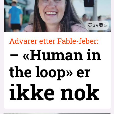
39
5
Advarer etter Fable-feber:
– «Human in
the loop» er
ikke nok