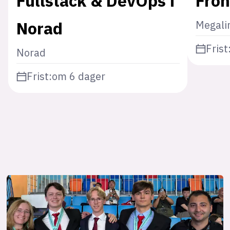
Fullstack & DevOps i
Fron
Norad
Megali
Frist
Norad
Frist:
om 6 dager