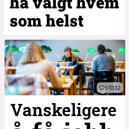
ha valgt hvem
som helst
5
12
Vanskeligere