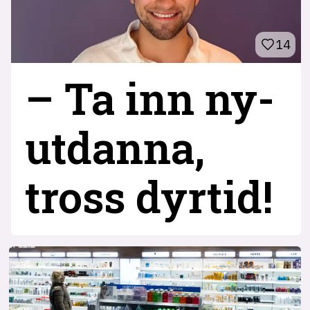
14
– Ta inn ny­
utdanna,
tross dyrtid!