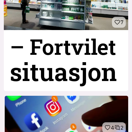
7
– Fortvilet
situasjon
4
2