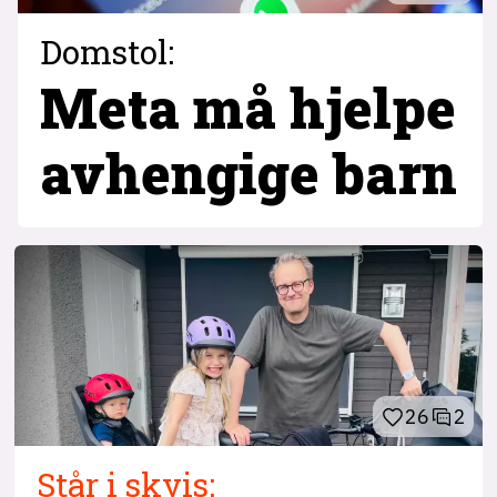
Domstol:
Meta må hjelpe
avhengige barn
26
2
Står i skvis: