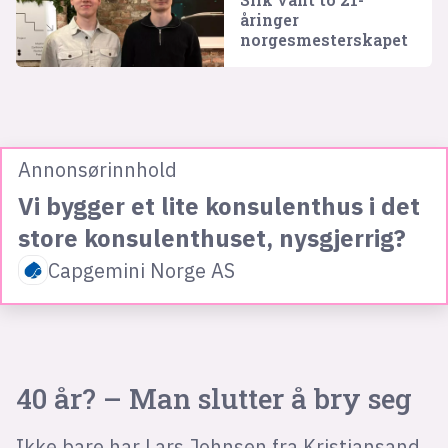
åringer
norgesmesterskapet
Annonsørinnhold
Vi bygger et lite konsulenthus i det
store konsulenthuset, nysgjerrig?
Capgemini Norge AS
40 år? – Man slutter å bry seg
Ikke bare har Lars Johnsen fra Kristiansand