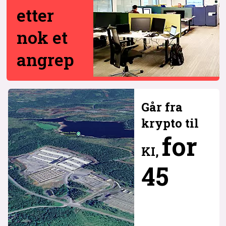
etter
nok et
angrep
Går fra
krypto til
for
KI,
45