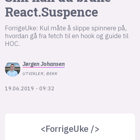
React.Suspence
lys modus
ForrigeUke: Kul måte å slippe spinnere på,
mørk modus
hvordan gå fra fetch til en hook og guide til
HOC.
nyhetsbrev
kode24-klubben
Jørgen
Johansen
LinkedIn
UTVIKLER, BEKK
Bluesky
19.06.2019 - 09:32
Facebook
annonsepriser
annonseguide
<ForrigeUke />
suksesshistorier