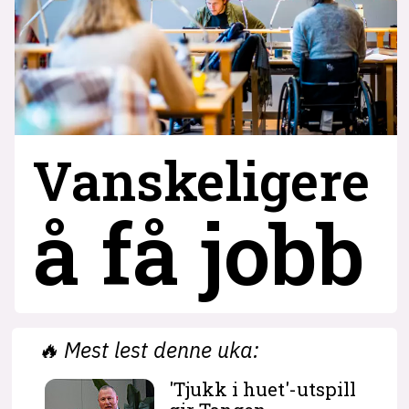
Vanskeligere
å få jobb
🔥
Mest lest denne uka:
'Tjukk i huet'-utspill