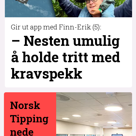
Gir ut app med Finn-Erik (5):
– Nesten umulig
å holde tritt med
krav­spekk
Norsk
Tipping
nede