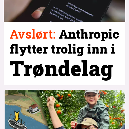
Avslørt
:
Anthropic
flytter trolig inn i
Trøndelag