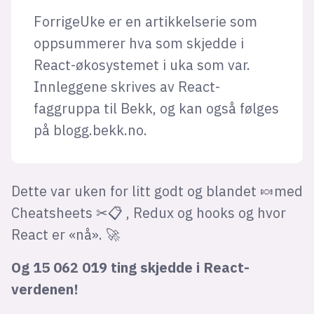
Bli firmapartner
ForrigeUke er en artikkelserie som
oppsummerer hva som skjedde i
React-økosystemet i uka som var.
Innleggene skrives av React-
faggruppa til Bekk, og kan også følges
på blogg.bekk.no.
Dette var uken for litt godt og blandet 🍬med
Cheatsheets ✂📋 , Redux og hooks og hvor
React er «nå». 🚀
Og 15 062 019 ting skjedde i React-
verdenen!