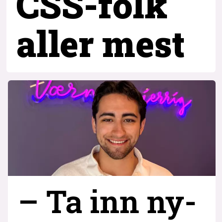
CSS-folk
aller mest
– Ta inn ny­