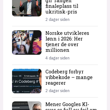
gir Tangen
finaleplass til
ukritisk-pris
2 dager siden
Norske utvikleres
lønn i 2026: Her
tjener de over
millionen
4 dager siden
Codeberg forbyr
vibbekode – mange
reagerer
2 dager siden
Mener Googles KI-
svar er full av feil om