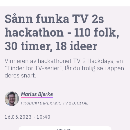
Sånn funka TV 2s
lys modus
hackathon - 110 folk,
mørk modus
30 timer, 18 ideer
nyhetsbrev
kode24-klubben
Vinneren av hackathonet TV 2 Hackdays, en
LinkedIn
"Tinder for TV-serier", får du trolig se i appen
Bluesky
deres snart.
Facebook
Marius
Bjerke
annonsepriser
PRODUKTDIREKTØR, TV 2 DIGITAL
annonseguide
16.05.2023 - 10:40
suksesshistorier