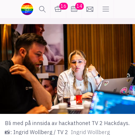
16
14
lønn
KI
karriere
meninger
utdanning
sikkerhet
kontor
frontend
backend
apputvikling
devops
IoT
design
tilgjengelighet
ukas koder
inn/ut
Bli med på innsida av hackathonet TV 2 Hackdays.
hobby
📸: Ingrid Wollberg / TV 2
Ingrid Wollberg