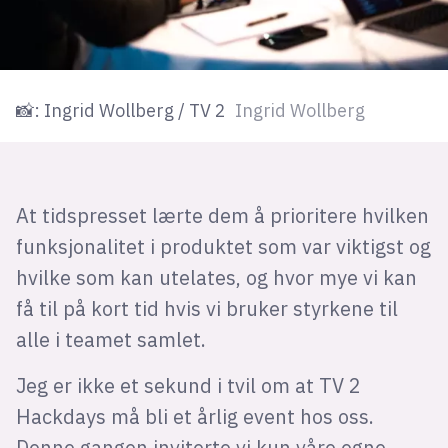
📸: Ingrid Wollberg / TV 2
Ingrid Wollberg
At tidspresset lærte dem å prioritere hvilken
funksjonalitet i produktet som var viktigst og
hvilke som kan utelates, og hvor mye vi kan
få til på kort tid hvis vi bruker styrkene til
alle i teamet samlet.
Jeg er ikke et sekund i tvil om at TV 2
Hackdays må bli et årlig event hos oss.
Denne gangen inviterte vi kun våre egne