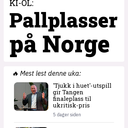
KI-OL:
Pallplasser
på Norge
🔥
Mest lest denne uka:
'Tjukk i huet'-utspill
gir Tangen
finaleplass til
ukritisk-pris
5 dager siden