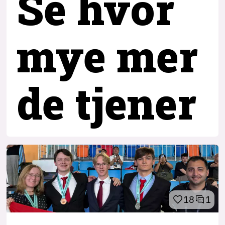
Se hvor
mye mer
de tjener
18
1