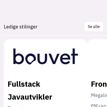
Ledige stilinger
Se alle
Fullstack
Fron
Javautvikler
Megali
Frist