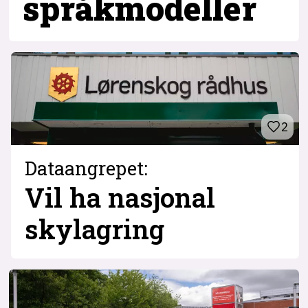
språkmodeller
2
Dataangrepet:
Vil ha nasjonal
skylagring