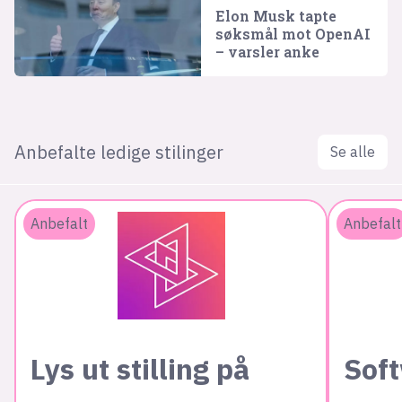
Elon Musk tapte
søksmål mot OpenAI
– varsler anke
Anbefalte ledige stilinger
Se alle
Anbefalt
Anbefalt
Lys ut stilling på
Sof