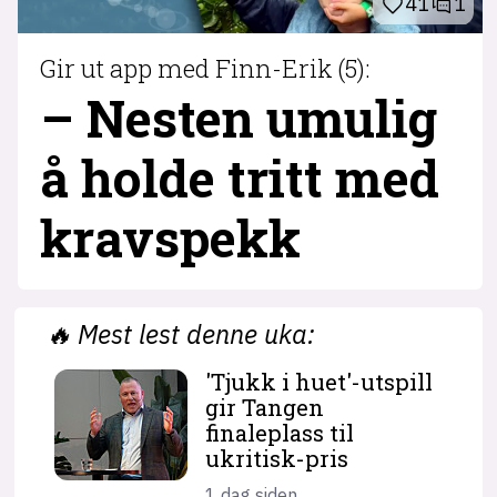
41
1
Gir ut app med Finn-Erik (5):
– Nesten umulig
å holde tritt med
krav­spekk
🔥
Mest lest denne uka:
'Tjukk i huet'-utspill
gir Tangen
finaleplass til
ukritisk-pris
1 dag siden