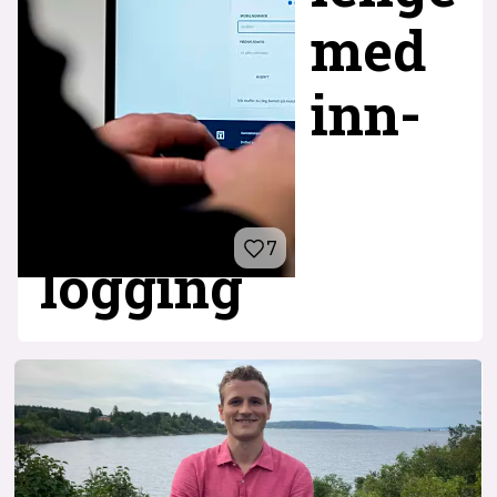
med
inn­
7
logging