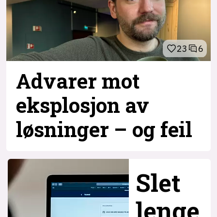
23
6
Advarer mot
eksplosjon av
løsninger – og
feil
Slet
lenge