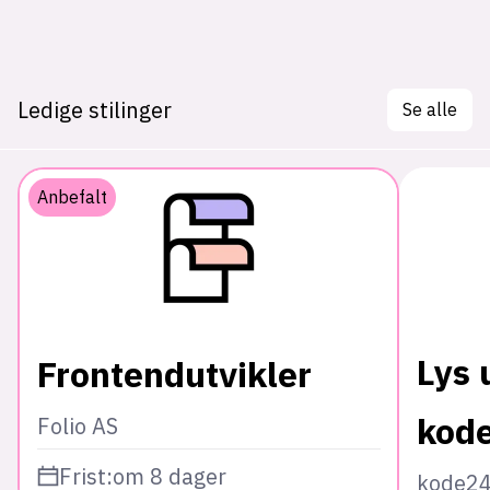
Ledige stilinger
Se alle
Anbefalt
Lys 
Frontendutvikler
kod
Folio AS
Frist:
om 8 dager
kode2