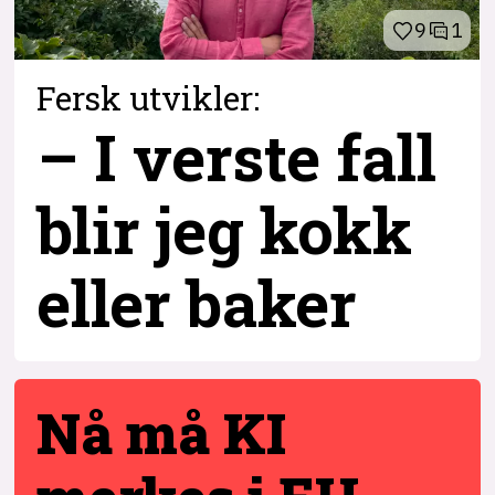
9
1
Fersk utvikler:
– I verste fall
blir jeg kokk
eller baker
Nå må KI