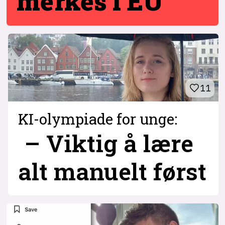
merkes i EU
11
KI-olympiade for unge:
– Viktig å lære
alt manuelt først