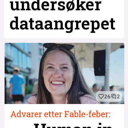
undersøker
dataangrepet
26
2
Advarer etter Fable-feber: