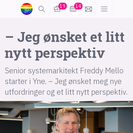
19
14
lønn
KI
– Jeg ønsket et litt
nytt perspektiv
karriere
meninger
Senior systemarkitekt Freddy Mello
utdanning
sikkerhet
kontor
starter i Yne. – Jeg ønsket meg nye
frontend
backend
apputvikling
utfordringer og et litt nytt perspektiv.
devops
IoT
design
tilgjengelighet
ukas koder
inn/ut
hobby