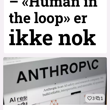
– «Human in
the loop» er
ikke nok
3
1