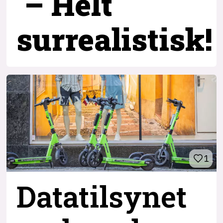
– Helt
surrealistisk!
1
Datatilsynet