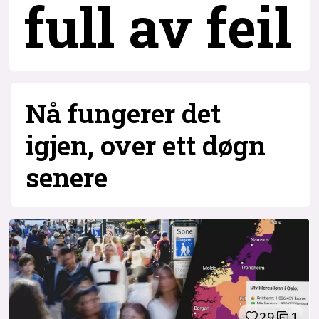
full av feil
3
Nå fungerer det
igjen, over ett døgn
senere
29
1