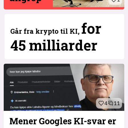
6
for
Går fra krypto til KI,
45 milliarder
4
11
Mener Googles KI-svar er