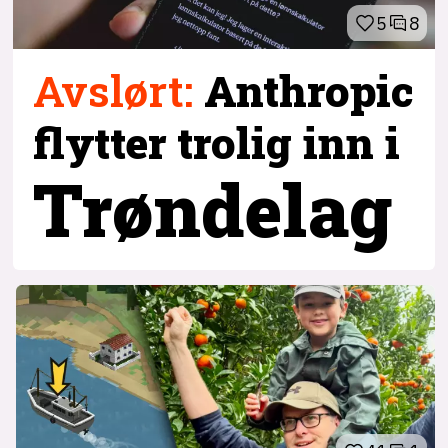
5
8
Avslørt
:
Anthropic
flytter trolig inn i
Trøndelag