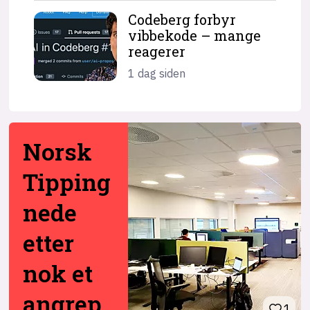
Codeberg forbyr
vibbekode – mange
reagerer
1 dag siden
Norsk
Tipping
nede
etter
nok et
angrep
1