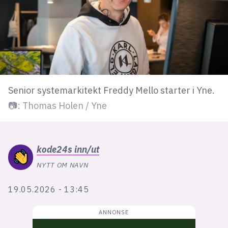
lys modus
mørk modus
nyhetsbrev
Senior systemarkitekt Freddy Mello starter i Yne.
kode24-klubben
📷: Thomas Holen / Yne
LinkedIn
Bluesky
Facebook
kode24s
inn/ut
NYTT OM NAVN
annonsepriser
19.05.2026 - 13:45
annonseguide
suksesshistorier