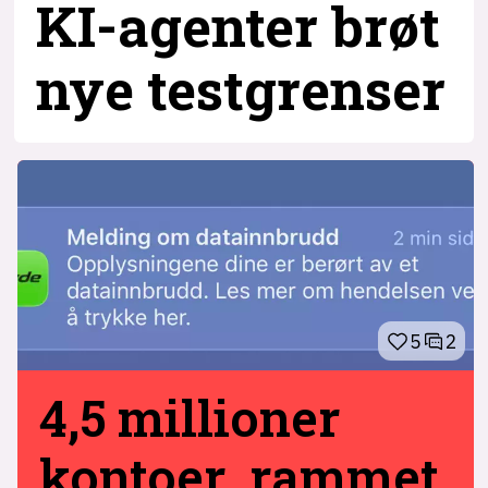
KI-agenter brøt
nye testgrenser
5
2
4,5 millioner
kontoer rammet