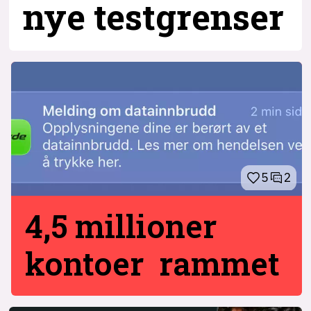
nye testgrenser
5
2
4,5 millioner
kontoer rammet