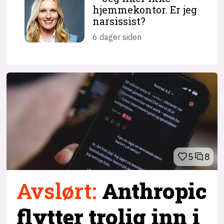
hjemme­kontor. Er jeg
narsissist?
6 dager siden
5
8
Avslørt
:
Anthropic
flytter trolig inn i