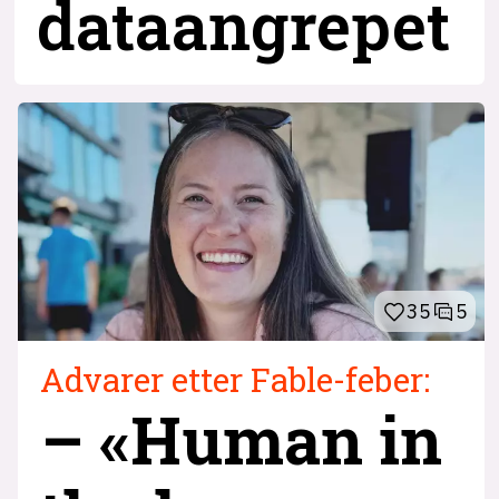
dataangrepet
35
5
Advarer etter Fable-feber:
– «Human in