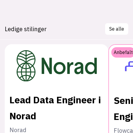
Ledige stilinger
Se alle
Anbefalt
Lead Data Engineer i
Seni
Norad
Eng
Norad
Flowca