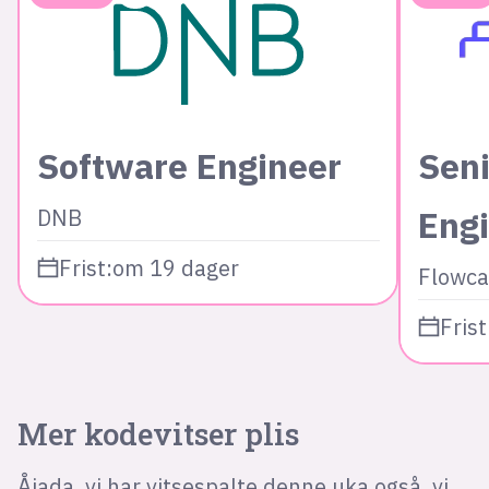
Software Engineer
Seni
Eng
DNB
Frist:
om 19 dager
Flowca
Frist
Mer kodevitser plis
Åjada, vi har vitsespalte denne uka også, vi.