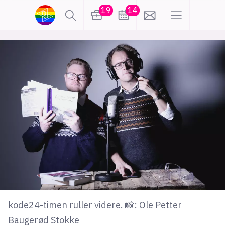
19
14
lønn
KI
karriere
meninger
utdanning
sikkerhet
kontor
frontend
backend
apputvikling
devops
IoT
design
tilgjengelighet
ukas koder
inn/ut
kode24-timen ruller videre. 📸: Ole Petter
hobby
Baugerød Stokke