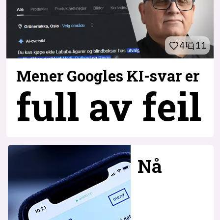
4
11
Mener Googles KI-svar er
full av feil
Nå