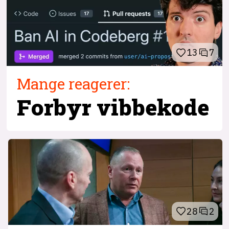
13
7
Mange reagerer:
Forbyr vibbekode
28
2