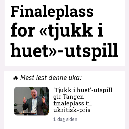
Finaleplass
for «tjukk i
huet»-utspill
🔥
Mest lest denne uka:
'Tjukk i huet'-utspill
gir Tangen
finaleplass til
ukritisk-pris
1 dag siden