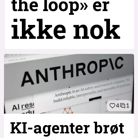
the loop» er
ikke nok
4
1
KI-agenter brøt