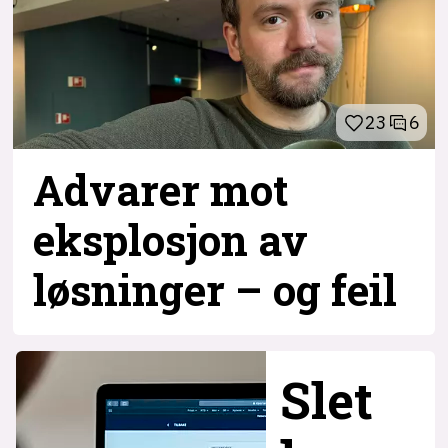
23
6
Advarer mot
eksplosjon av
løsninger – og
feil
Slet