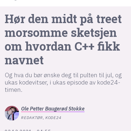
Hør den midt på treet
lys modus
morsomme sketsjen
mørk modus
om hvordan C++ fikk
nyhetsbrev
kode24-klubben
navnet
LinkedIn
Og hva du bør ønske deg til pulten til jul, og
Bluesky
ukas kodevitser, i ukas episode av kode24-
Facebook
timen.
annonsepriser
Ole Petter
Baugerød Stokke
annonseguide
REDAKTØR, KODE24
suksesshistorier