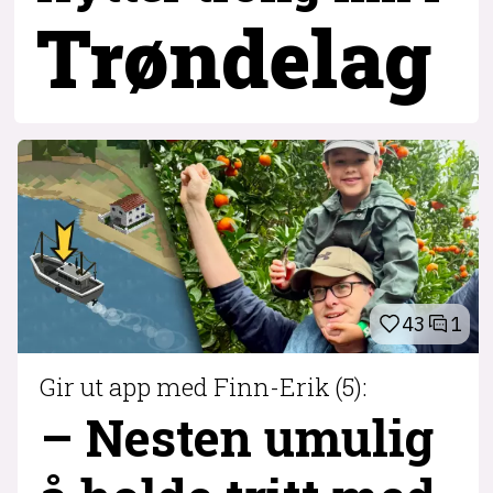
Trøndelag
43
1
Gir ut app med Finn-Erik (5):
– Nesten umulig