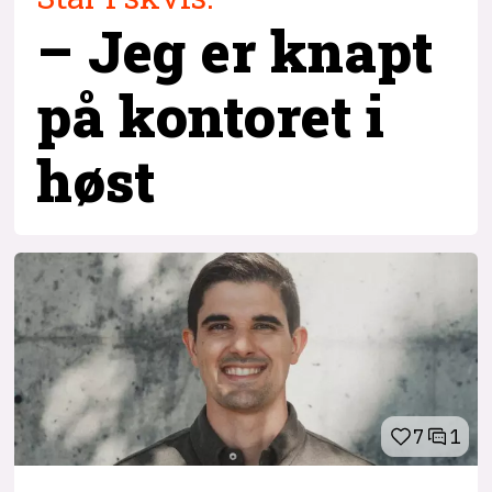
– Jeg er knapt
på kontoret i
høst
7
1