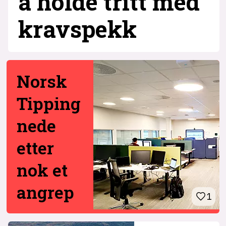
å holde tritt med
krav­spekk
Norsk
Tipping
nede
etter
nok et
angrep
1