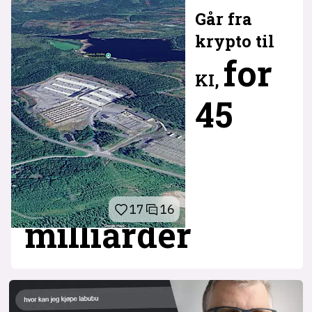
Går fra
krypto til
for
KI,
45
17
16
milliarder