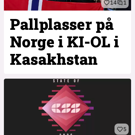
14
1
Pallplasser på
Norge i KI-OL i
Kasakhstan
5