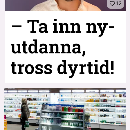
12
– Ta inn ny­
utdanna,
tross dyrtid!