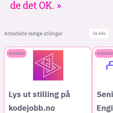
de det OK.
Anbefalte ledige stilinger
Se alle
Anbefalt
Anbefalt
Lys ut stilling på
Seni
kodejobb.no
Eng