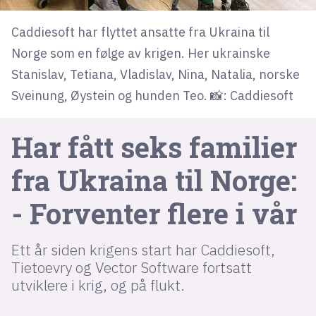
Caddiesoft har flyttet ansatte fra Ukraina til
lys modus
Norge som en følge av krigen. Her ukrainske
mørk modus
Stanislav, Tetiana, Vladislav, Nina, Natalia, norske
Sveinung, Øystein og hunden Teo. 📸: Caddiesoft
nyhetsbrev
kode24-klubben
Har fått seks familier
LinkedIn
fra Ukraina til Norge:
Bluesky
- Forventer flere i vår
Facebook
Ett år siden krigens start har Caddiesoft,
annonsepriser
Tietoevry og Vector Software fortsatt
annonseguide
utviklere i krig, og på flukt.
suksesshistorier