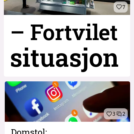
7
– Fortvilet
situasjon
3
2
Domstol: