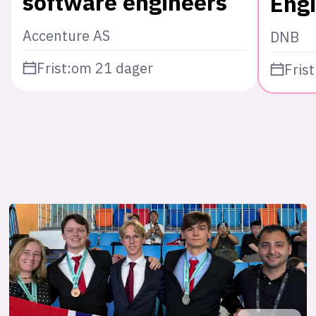
software engineers
Eng
Accenture AS
DNB
Frist:
om 21 dager
Frist