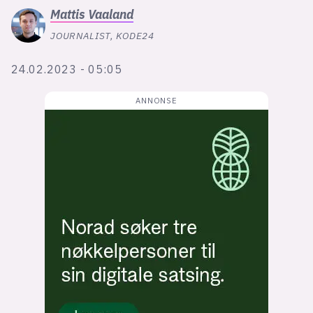
Bli firmapartner
Mattis
Vaaland
JOURNALIST, KODE24
24.02.2023 - 05:05