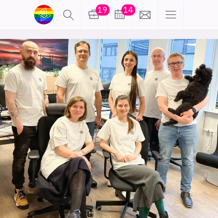
19
14
lønn
KI
karriere
meninger
utdanning
sikkerhet
kontor
frontend
backend
apputvikling
devops
IoT
design
tilgjengelighet
ukas koder
inn/ut
hobby