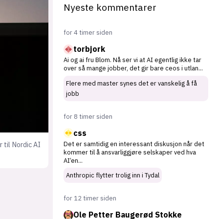
Nyeste kommentarer
for 4 timer siden
torbjork
Ai og ai fru Blom. Nå ser vi at AI egentlig ikke tar
over så mange jobber, det gir bare ceos i utlan
...
Flere med master synes det er vanskelig å få
jobb
for 8 timer siden
css
 til Nordic AI
Det er samtidig en interessant diskusjon når det
kommer til å ansvarliggjøre selskaper ved hva
AI’en
...
Anthropic flytter trolig inn i Tydal
for 12 timer siden
Ole Petter Baugerød Stokke