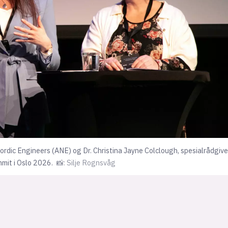
ordic Engineers (ANE) og Dr. Christina Jayne Colclough, spesialrådgiver
mit i Oslo 2026.
📸: Silje Rognsvåg