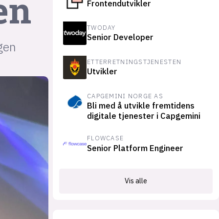
en
Frontendutvikler
suksesshistorier
Bli firmapartner
TWODAY
Senior Developer
gen
ETTERRETNINGSTJENESTEN
Utvikler
CAPGEMINI NORGE AS
Bli med å utvikle fremtidens
digitale tjenester i Capgemini
FLOWCASE
Senior Platform Engineer
Vis alle