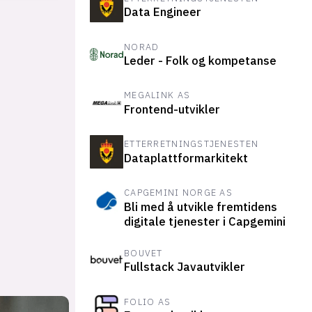
Data Engineer
NORAD
Leder - Folk og kompetanse
MEGALINK AS
Frontend-utvikler
ETTERRETNINGSTJENESTEN
Dataplattformarkitekt
CAPGEMINI NORGE AS
Bli med å utvikle fremtidens
digitale tjenester i Capgemini
BOUVET
Fullstack Javautvikler
FOLIO AS