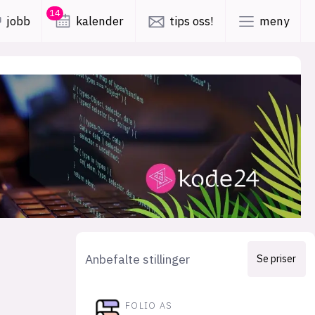
14
jobb
kalender
tips oss!
meny
lys modus
mørk modus
er
nyhetsbrev
kode24-klubben
LinkedIn
ing
Bluesky
Facebook
Anbefalte stillinger
Se priser
obby
annonsepriser
FOLIO AS
annonseguide