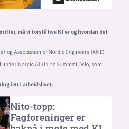
rifter, må vi forstå hva KI er og hvordan det
rer og Association of Nordic Engineers (ANE).
l under Nordic AI Union Summit i Oslo, som
ing i KI i arbeidslivet.
Nito-topp:
Fagforeninger er
bakpå i møte med KI