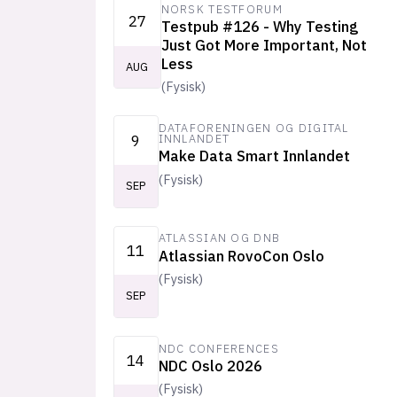
NORSK TESTFORUM
27
Testpub #126 - Why Testing
Just Got More Important, Not
Less
AUG
(
Fysisk
)
DATAFORENINGEN OG DIGITAL
9
INNLANDET
Make Data Smart Innlandet
(
Fysisk
)
SEP
ATLASSIAN OG DNB
11
Atlassian RovoCon Oslo
(
Fysisk
)
SEP
NDC CONFERENCES
14
NDC Oslo 2026
(
Fysisk
)