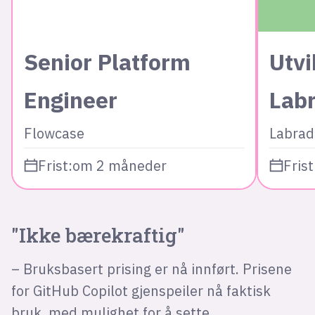
Senior Platform
Utvi
Engineer
Lab
Flowcase
Labrad
Frist:
om 2 måneder
Frist
"Ikke bærekraftig"
– Bruksbasert prising er nå innført. Prisene
for GitHub Copilot gjenspeiler nå faktisk
bruk, med mulighet for å sette