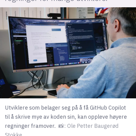
lys modus
mørk modus
nyhetsbrev
kode24-klubben
LinkedIn
Bluesky
Facebook
annonsepriser
Utviklere som belager seg på å få GitHub Copilot
til å skrive mye av koden sin, kan oppleve høyere
annonseguide
regninger framover.
📸: Ole Petter Baugerød
suksesshistorier
Stokke