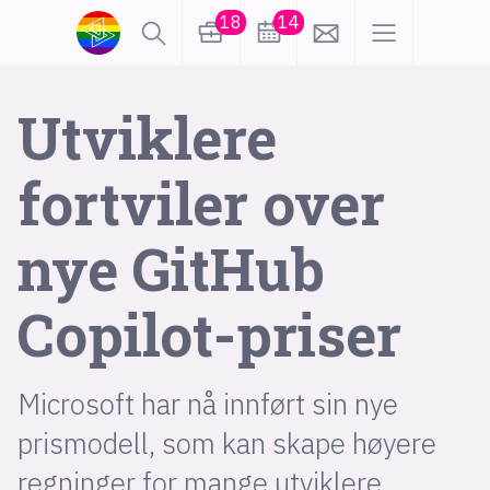
18
14
lønn
KI
Utviklere
fortviler over
karriere
meninger
nye GitHub
utdanning
sikkerhet
kontor
Copilot-priser
frontend
backend
apputvikling
devops
IoT
design
Microsoft har nå innført sin nye
tilgjengelighet
ukas koder
inn/ut
prismodell, som kan skape høyere
hobby
regninger for mange utviklere.