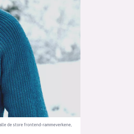
suksesshistorier
Bli firmapartner
 alle de store frontend-rammeverkene,