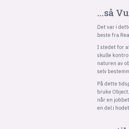
...så Vu
Det var i de
beste fra Rea
I stedet for 
skulle kontro
naturen av ob
selv bestemm
På dette tids
bruke Object.
når en jobbet
en del i hodet