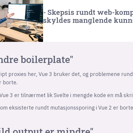
- Skepsis rundt web-kom
skyldes manglende kunn
ndre boilerplate"
ipt proxies her, Vue 3 bruker det, og problemene run
r borte.
 Vue 3 er tilnærmet lik Svelte i mengde kode en må skri
om eksisterte rundt mutasjonssporing i Vue 2 er borte
ild output er mindre"