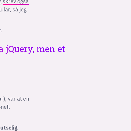
eg
skrev også
lar, så jeg
r.
a jQuery, men et
r), var at en
onell
lutselig