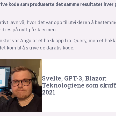
rive kode som produserte det samme resultatet hver 
ativt lavnivå, hvor det var opp til utvikleren å bestemm
ndres på nytt på skjermen.
nktet var Angular et hakk opp fra jQuery, men et hakk 
det kom til å skrive deklarativ kode.
Svelte, GPT-3, Blazor:
Teknologiene som skuff
2021