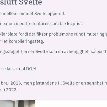
l slutt Svelte
tte mellomrommet Svelte oppstod.
 banen med tre features som ble lovprist:
ilerplate fordi det fikser problemene rundt mutering 
 i et kompileringssteg.
ngssteget fjerner Svelte som en avhengighet, så build
r ikke virtual DOM.
 bra i 2016, men påstandene til Svelte er en sannhet
r i 2022: