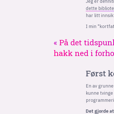
Jeg er defini
dette bibliot
har litt innsik
I min "kortfa
På det tidspunk
hakk ned i forho
Først k
En av grunnen
kunne tvinge 
programmeri
Det gjorde at