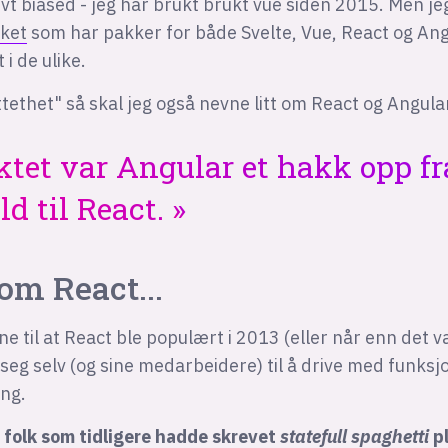
tivt biased - jeg har brukt brukt vue siden 2015. Men j
eket
som har pakker for både Svelte, Vue, React og Angu
t i de ulike.
ttethet" så skal jeg også nevne litt om React og Angula
tet var Angular et hakk opp fr
ld til React.
om React...
e til at React ble populært i 2013 (eller når enn det va
seg selv (og sine medarbeidere) til å drive med funksj
ng.
 folk som tidligere hadde skrevet
statefull spaghetti
p