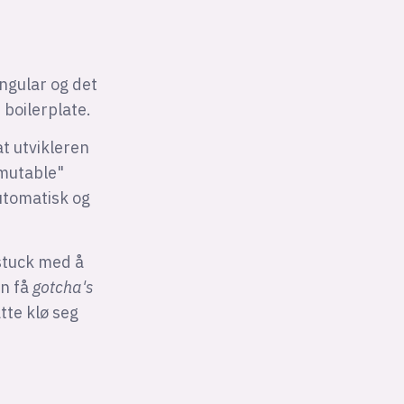
ngular og det
 boilerplate.
at utvikleren
"mutable"
automatisk og
 stuck med å
en få
gotcha's
tte klø seg