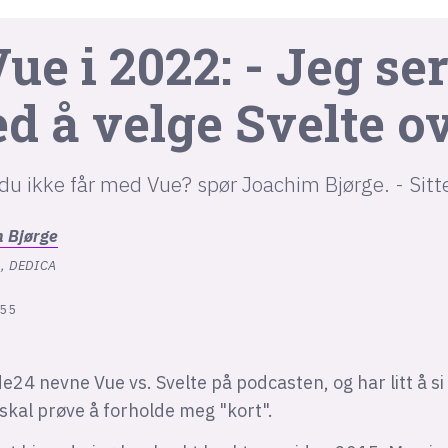
Vue i 2022: - Jeg se
ed å velge Svelte o
du ikke får med Vue? spør Joachim Bjørge. - Sitt
m
Bjørge
, DEDICA
:55
e24 nevne Vue vs. Svelte på podcasten, og har litt å s
kal prøve å forholde meg "kort".