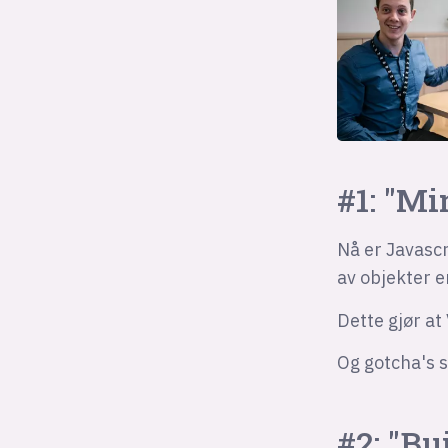
#1: "Mi
Nå er Javascr
av objekter e
Dette gjør at
Og gotcha's s
#2: "Bu