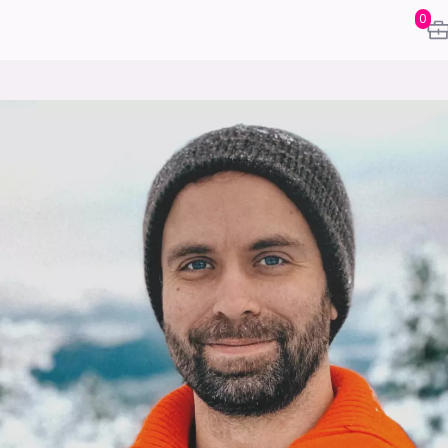
0
karriere
mening
or
frontend
backend
apputvikl
engelighet
ukas koder
inn/ut
h