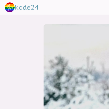
lønn
KI
utdanning
sikkerhet
kont
devops
IoT
design
tilgj