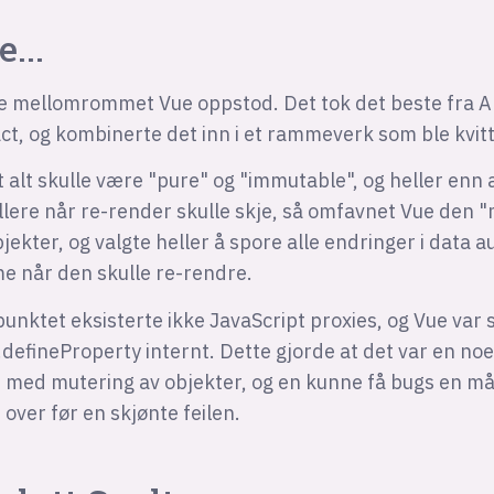
e...
tte mellomrommet Vue oppstod. Det tok det beste fra A
ct, og kombinerte det inn i et rammeverk som ble kvitt
at alt skulle være "pure" og "immutable", og heller enn 
llere når re-render skulle skje, så omfavnet Vue den 
jekter, og valgte heller å spore alle endringer i data 
e når den skulle re-rendre.
punktet eksisterte ikke JavaScript proxies, og Vue var
defineProperty internt. Dette gjorde at det var en no
 med mutering av objekter, og en kunne få bugs en må
 over før en skjønte feilen.