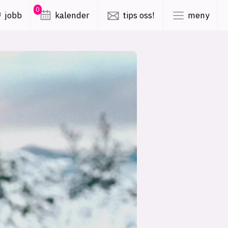
0
jobb
kalender
tips oss!
meny
lys modus
mørk modus
er
nyhetsbrev
kode24-klubben
LinkedIn
ing
Bluesky
Facebook
obby
annonsepriser
annonseguide