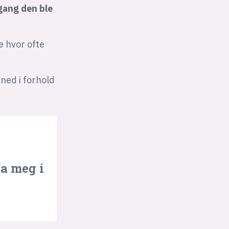
gang den ble
e hvor ofte
ned i forhold
a meg i