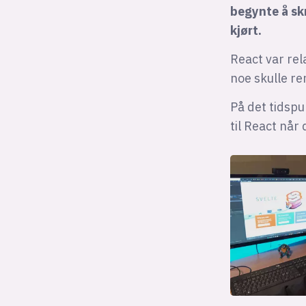
begynte å sk
kjørt.
React var rel
noe skulle re
På det tidspu
til React når 