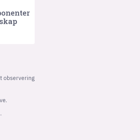
ponenter
skap
dt observering
ve.
.