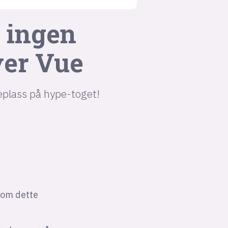
r ingen
ver Vue
eplass på hype-toget!
i om dette