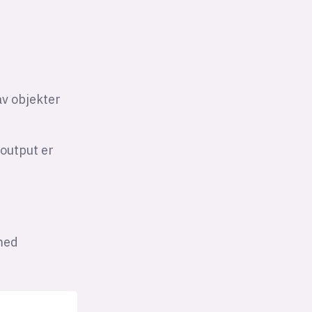
av objekter
 output er
 med