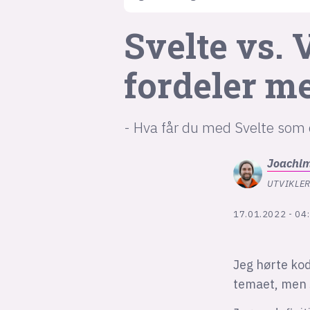
Svelte vs. 
fordeler m
- Hva får du med Svelte som 
Joachi
UTVIKLER
17.01.2022 - 04
Jeg hørte kod
temaet, men s