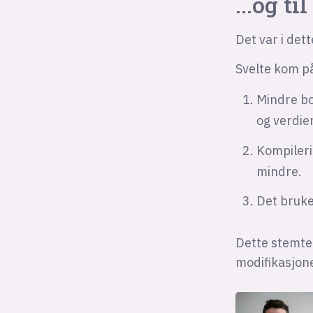
...og ti
Det var i de
Svelte kom på
Mindre bo
og verdier
Kompileri
mindre.
Det bruke
Dette stemte
modifikasjone