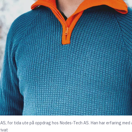
 AS, for tida ute på oppdrag hos Nodes-Tech AS. Han har erfaring med
rivat