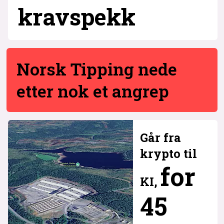
krav­spekk
Norsk Tipping nede
etter nok et angrep
Går fra
krypto til
for
KI,
45