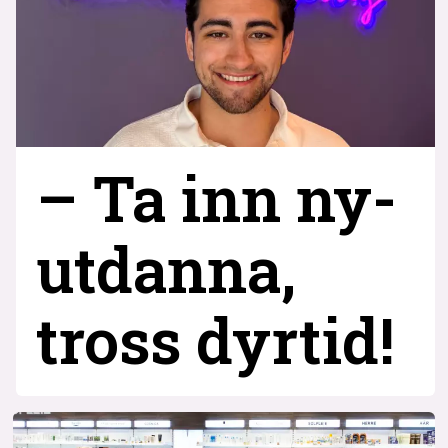
– Ta inn ny­
utdanna,
tross dyrtid!