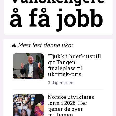
å få jobb
🔥
Mest lest denne uka:
'Tjukk i huet'-utspill
gir Tangen
finaleplass til
ukritisk-pris
3 dager siden
Norske utvikleres
lønn i 2026: Her
tjener de over
millionen