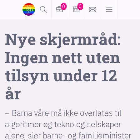
0
0
lønn
KI
Nye skjerm­råd:
Ingen nett uten
karriere
meninger
tilsyn under 12
utdanning
sikkerhet
kontor
år
frontend
backend
apputvikling
devops
IoT
design
– Barna våre må ikke overlates til
tilgjengelighet
ukas koder
inn/ut
algoritmer og teknologiselskaper
alene, sier barne- og familieminister
hobby