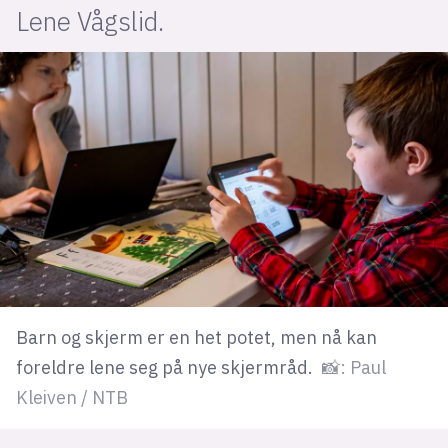
Lene Vågslid.
lys modus
mørk modus
nyhetsbrev
kode24-klubben
LinkedIn
Bluesky
Facebook
Barn og skjerm er en het potet, men nå kan
annonsepriser
foreldre lene seg på nye skjermråd.
📸: Paul
annonseguide
Kleiven / NTB
suksesshistorier