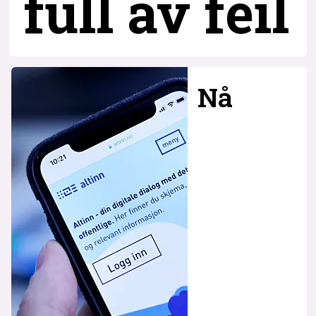
full av feil
Nå