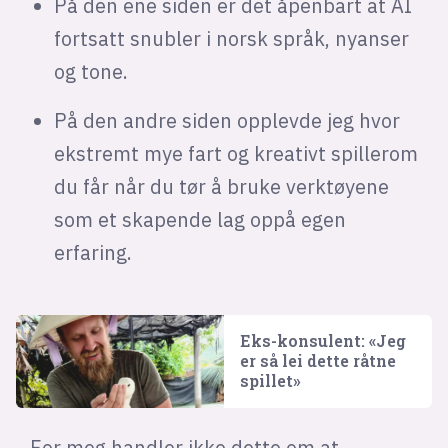
På den ene siden er det åpenbart at AI
fortsatt snubler i norsk språk, nyanser
og tone.
På den andre siden opplevde jeg hvor
ekstremt mye fart og kreativt spillerom
du får når du tør å bruke verktøyene
som et skapende lag oppå egen
erfaring.
Eks-konsulent: «Jeg
er så lei dette råtne
spillet»
For meg handler ikke dette om at