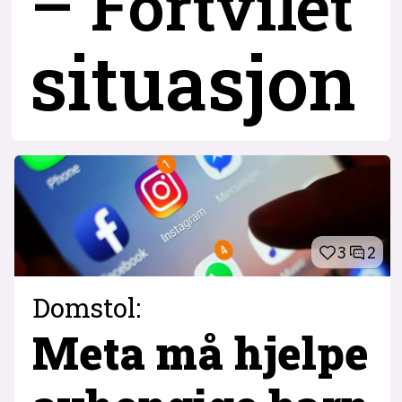
– Fortvilet
situasjon
3
2
Domstol:
Meta må hjelpe