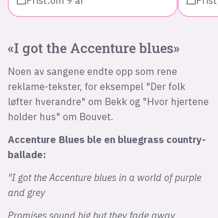
Frist:
om 9 år
Frist
«I got the Accenture blues»
Noen av sangene endte opp som rene
reklame-tekster, for eksempel "Der folk
løfter hverandre" om Bekk og "Hvor hjertene
holder hus" om Bouvet.
Accenture Blues ble en bluegrass country-
ballade:
"I got the Accenture blues in a world of purple
and grey
Promises sound big but they fade away