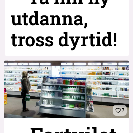
utdanna,
tross dyrtid!
7