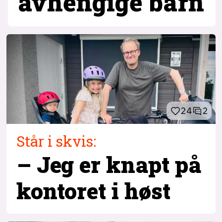
avhengige barn
24
2
Står i skvis:
– Jeg er knapt på
kontoret i høst