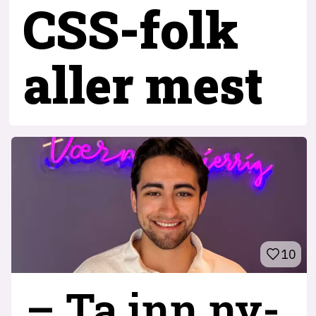
CSS-folk
aller mest
10
– Ta inn ny­