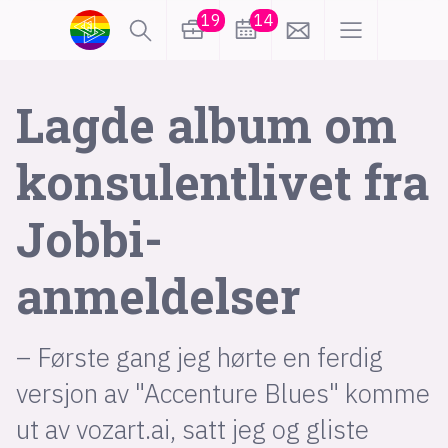
19
14
lønn
KI
Lagde album om
konsulentlivet fra
karriere
meninger
Jobbi-
utdanning
sikkerhet
kontor
anmeldelser
frontend
backend
apputvikling
devops
IoT
design
– Første gang jeg hørte en ferdig
tilgjengelighet
ukas koder
inn/ut
versjon av "Accenture Blues" komme
ut av vozart.ai, satt jeg og gliste
hobby