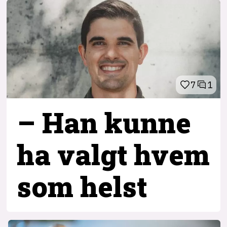
7
1
– Han kunne
ha valgt hvem
som helst