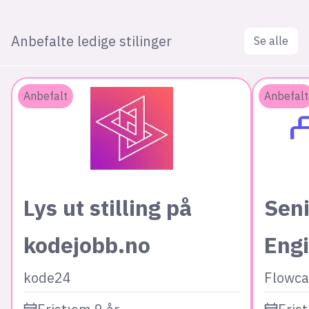
Anbefalte ledige stilinger
Se alle
Anbefalt
Anbefalt
Lys ut stilling på
Seni
kodejobb.no
Eng
kode24
Flowca