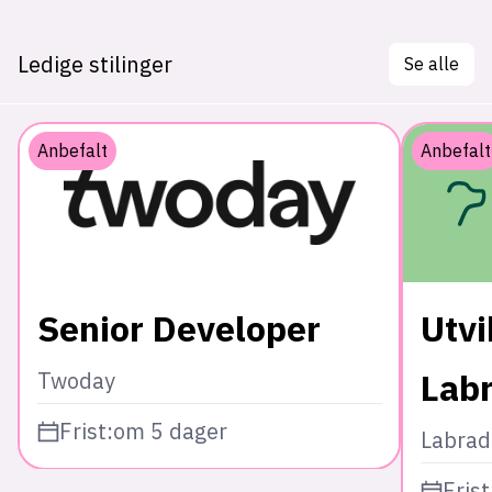
Ledige stilinger
Se alle
Anbefalt
Anbefalt
Senior Developer
Utvi
Lab
Twoday
Frist:
om 5 dager
Labrad
Frist