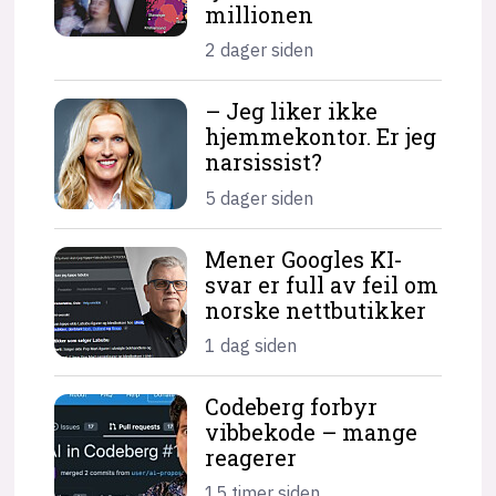
millionen
2 dager siden
– Jeg liker ikke
hjemme­kontor. Er jeg
narsissist?
5 dager siden
Mener Googles KI-
svar er full av feil om
norske nettbutikker
1 dag siden
Codeberg forbyr
vibbekode – mange
reagerer
15 timer siden