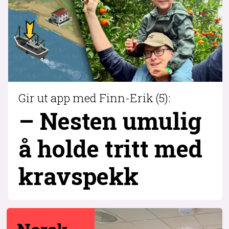
Gir ut app med Finn-Erik (5):
– Nesten umulig
å holde tritt med
krav­spekk