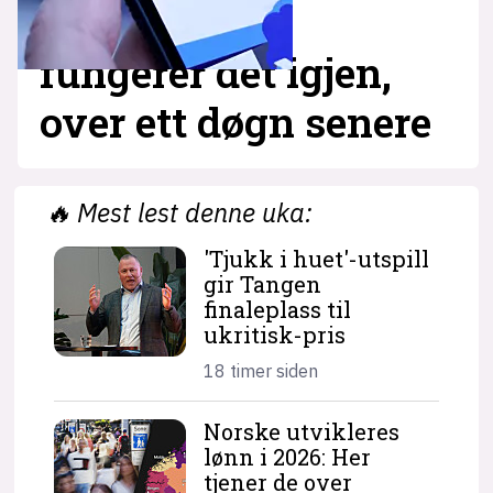
fungerer det igjen,
over ett døgn senere
🔥
Mest lest denne uka:
'Tjukk i huet'-utspill
gir Tangen
finaleplass til
ukritisk-pris
18 timer siden
Norske utvikleres
lønn i 2026: Her
tjener de over