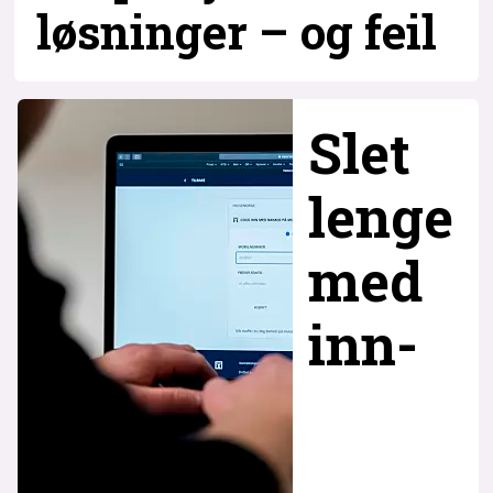
løsninger – og
feil
Slet
lenge
med
inn­