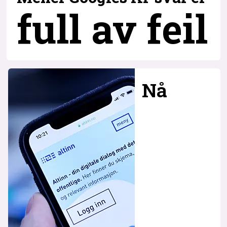
full av feil
Nå