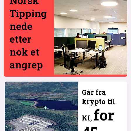
Norsk
Tipping
nede
etter
nok et
angrep
Går fra
krypto til
for
KI,