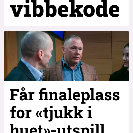
vibbekode
Får finaleplass
for «tjukk i
huet»-utspill