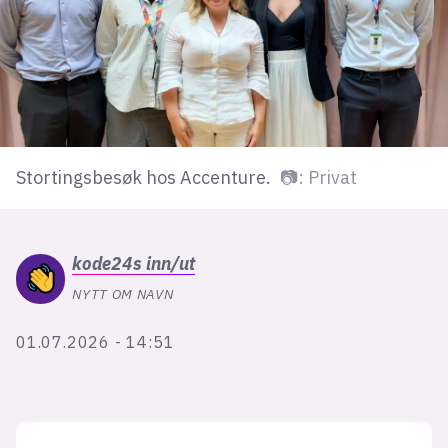
lys modus
mørk modus
nyhetsbrev
Stortingsbesøk hos Accenture.
📷: Privat
kode24-klubben
LinkedIn
Bluesky
kode24s
inn/ut
Facebook
NYTT OM NAVN
01.07.2026 - 14:51
annonsepriser
annonseguide
suksesshistorier