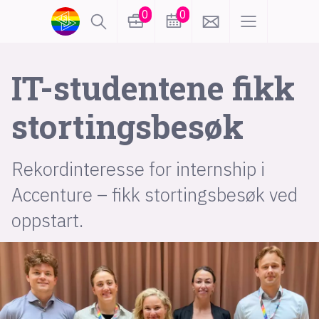
0
0
lønn
KI
IT-studentene fikk
stortingsbesøk
karriere
meninger
Rekordinteresse for internship i
utdanning
sikkerhet
kontor
Accenture – fikk stortingsbesøk ved
frontend
backend
apputvikling
oppstart.
devops
IoT
design
tilgjengelighet
ukas koder
inn/ut
hobby