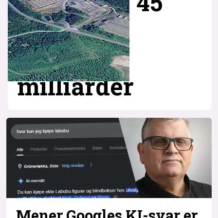
45
milliarder
Mener Googles KI-svar er