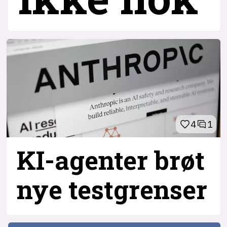
4
1
KI-agenter brøt
nye testgrenser