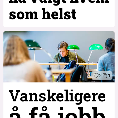
som helst
2
1
Vanskeligere
å få jobb