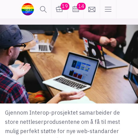
19
14
lønn
KI
karriere
meninger
utdanning
sikkerhet
kontor
frontend
backend
apputvikling
devops
IoT
design
Gjennom Interop-prosjektet samarbeider de
tilgjengelighet
ukas koder
inn/ut
store nettleserprodusentene om å få til mest
mulig perfekt støtte for nye web-standarder
hobby