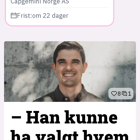
Capgemini Norge AS
Frist:
om 22 dager
8
1
– Han kunne
ha valgt hvem