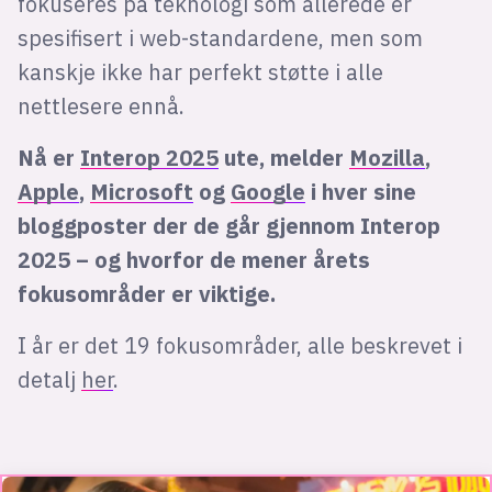
fokuseres på teknologi som allerede er
spesifisert i web-standardene, men som
kanskje ikke har perfekt støtte i alle
nettlesere ennå.
Nå er
Interop 2025
ute, melder
Mozilla
,
Apple
,
Microsoft
og
Google
i hver sine
bloggposter der de går gjennom Interop
2025 – og hvorfor de mener årets
fokusområder er viktige.
I år er det 19 fokusområder, alle beskrevet i
detalj
her
.