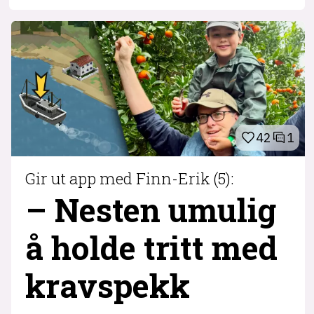
42
1
Gir ut app med Finn-Erik (5):
– Nesten umulig
å holde tritt med
krav­spekk