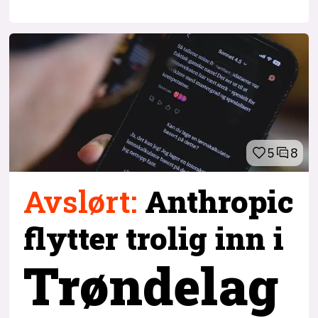
5
8
Avslørt
:
Anthropic
flytter trolig inn i
Trøndelag