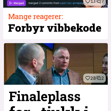
13
7
Mange reagerer:
Forbyr vibbekode
28
2
Finaleplass