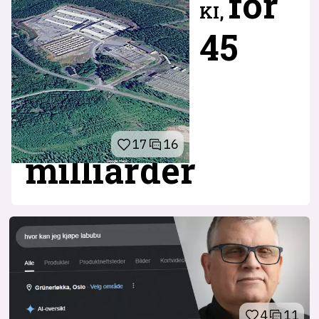
for
KI,
45
17
16
milliarder
4
11