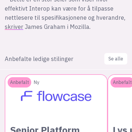
effektivt Interop kan være for å tilpasse
nettlesere til spesifikasjonene og hverandre,
skriver
James Graham i Mozilla.
Anbefalte ledige stilinger
Se alle
Anbefalt
Ny
Anbefalt
Senior Platform
Lys 