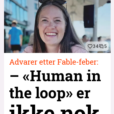
34
5
Advarer etter Fable-feber:
– «Human in
the loop» er
ikke nok