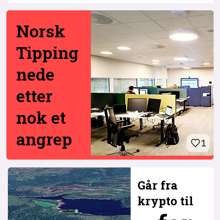
Norsk
Tipping
nede
etter
nok et
angrep
1
Går fra
krypto til