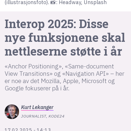
(illustrasjonsfoto). 📸: Headway, Unsplash
lys modus
Interop 2025: Disse
mørk modus
nye funksjonene skal
nyhetsbrev
nettleserne støtte i år
kode24-klubben
LinkedIn
«Anchor Positioning», «Same-document
View Transitions» og «Navigation API» – her
Bluesky
er noe av det Mozilla, Apple, Microsoft og
Facebook
Google fokuserer på i år.
annonsepriser
Kurt
Lekanger
annonseguide
JOURNALIST, KODE24
suksesshistorier
17.02.2025 - 14:13