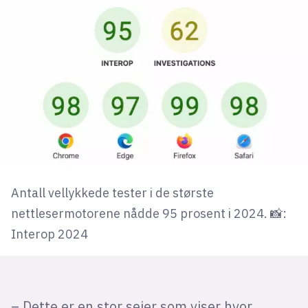
Antall vellykkede tester i de største
nettlesermotorene nådde 95 prosent i 2024. 📸:
Interop 2024
– Dette er en stor seier som viser hvor