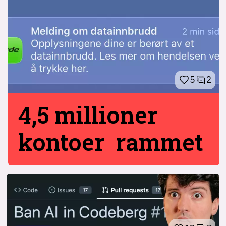
5
2
4,5 millioner
kontoer rammet