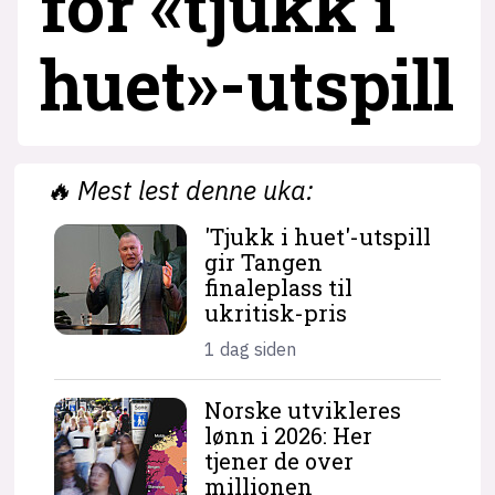
for «tjukk i
huet»-utspill
🔥
Mest lest denne uka:
'Tjukk i huet'-utspill
gir Tangen
finaleplass til
ukritisk-pris
1 dag siden
Norske utvikleres
lønn i 2026: Her
tjener de over
millionen