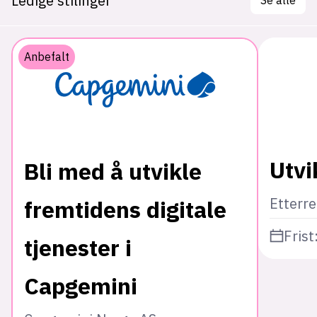
Ledige stilinger
Anbefalt
Utvi
Bli med å utvikle
Etterr
fremtidens digitale
Frist
tjenester i
Capgemini