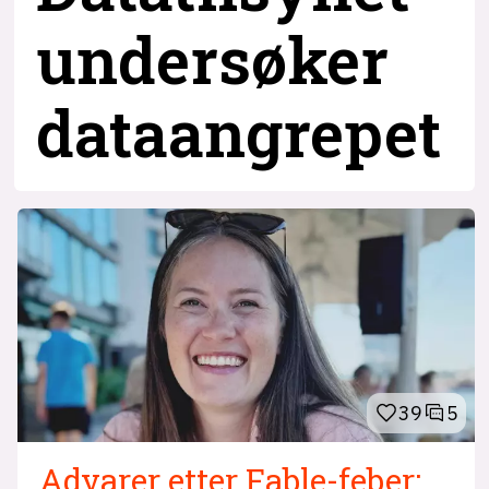
undersøker
dataangrepet
39
5
Advarer etter Fable-feber: