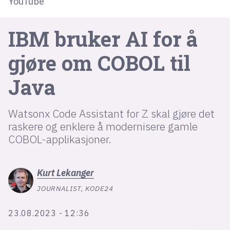
YouTube
IBM bruker AI for å
lys modus
mørk modus
gjøre om COBOL til
Java
nyhetsbrev
kode24-klubben
Watsonx Code Assistant for Z skal gjøre det
LinkedIn
raskere og enklere å modernisere gamle
Bluesky
COBOL-applikasjoner.
Facebook
Kurt
Lekanger
annonsepriser
JOURNALIST, KODE24
annonseguide
23.08.2023 - 12:36
suksesshistorier