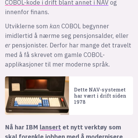
COBOL-kode i drift blant annet i NAV
og
innenfor finans.
Utviklerne som
kan
COBOL begynner
imidlertid å nærme seg pensjonsalder, eller
er
pensjonister. Derfor har mange det travelt
med å få skrevet om gamle COBOL-
applikasjoner til mer moderne språk.
Dette NAV-systemet
har vært i drift siden
1978
Nå har IBM
lansert
et nytt verktøy som
skal forenkle jobben med å modernisere