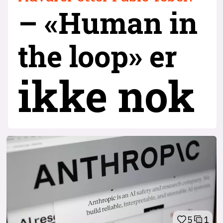
– «Human in
the loop» er
ikke nok
5
1