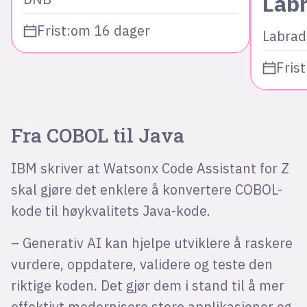
Lab
Frist:
om 16 dager
Labrad
Frist
Fra COBOL til Java
IBM skriver at Watsonx Code Assistant for Z
skal gjøre det enklere å konvertere COBOL-
kode til høykvalitets Java-kode.
– Generativ AI kan hjelpe utviklere å raskere
vurdere, oppdatere, validere og teste den
riktige koden. Det gjør dem i stand til å mer
effektivt modernisere store applikasjoner og