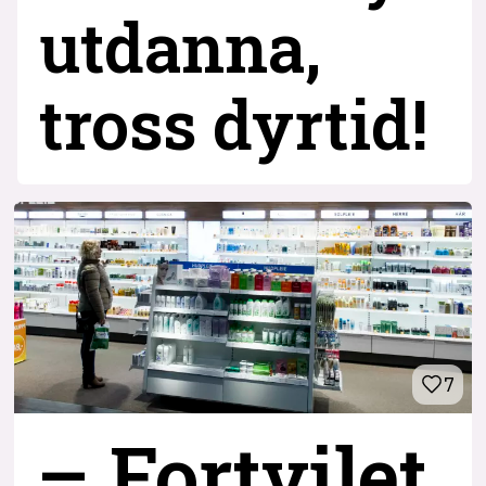
utdanna,
tross dyrtid!
7
– Fortvilet