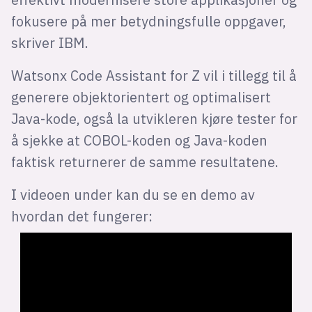
fokusere på mer betydningsfulle oppgaver,
skriver IBM.
Watsonx Code Assistant for Z vil i tillegg til å
generere objektorientert og optimalisert
Java-kode, også la utvikleren kjøre tester for
å sjekke at COBOL-koden og Java-koden
faktisk returnerer de samme resultatene.
I videoen under kan du se en demo av
hvordan det fungerer: