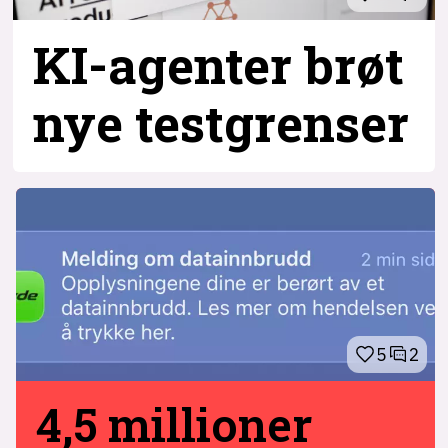
KI-agenter brøt
nye testgrenser
5
2
4,5 millioner