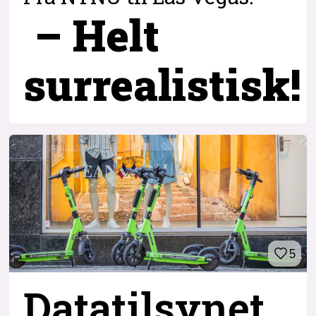
– Helt
surrealistisk!
5
Datatilsynet