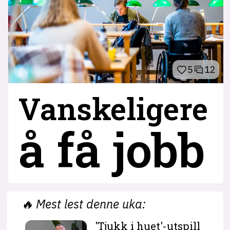
5
12
Vanskeligere
å få jobb
🔥
Mest lest denne uka:
'Tjukk i huet'-utspill