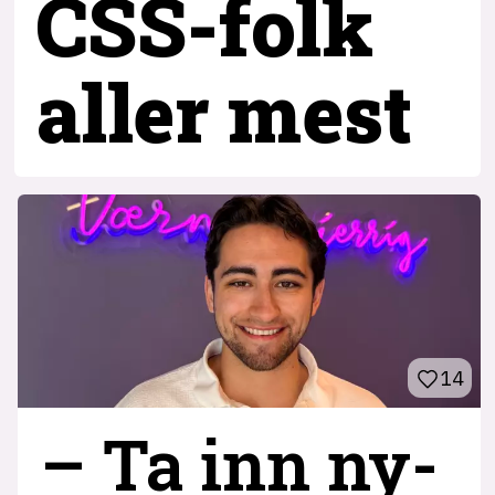
CSS-folk
aller mest
14
– Ta inn ny­