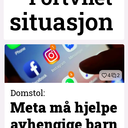
situasjon
4
2
Domstol:
Meta må hjelpe
avhengige barn