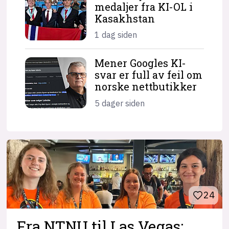
medaljer fra KI-OL i
Kasakhstan
1 dag siden
Mener Googles KI-
svar er full av feil om
norske nettbutikker
5 dager siden
24
Fra NTNU til Las Vegas: