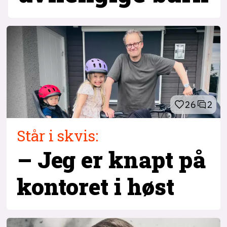
26
2
Står i skvis:
– Jeg er knapt på
kontoret i høst