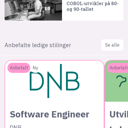
COBOL-utvikler på 80-
og 90-tallet
Anbefalte ledige stilinger
Se alle
Anbefalt
Ny
Anbefalt
Software Engineer
Utvi
DNB