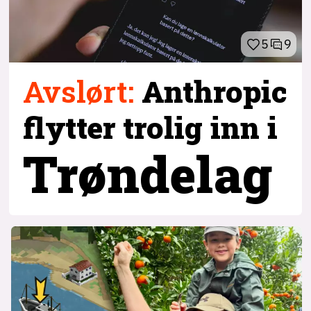
5
9
Avslørt
:
Anthropic
flytter trolig inn i
Trøndelag