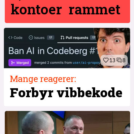
kontoer rammet
13
8
Mange reagerer:
Forbyr vibbekode