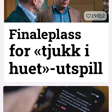
29
2
Finaleplass
for «tjukk i
huet»-utspill