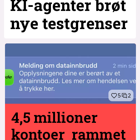
KI-agenter brøt
nye testgrenser
5
2
4,5 millioner
kontoer rammet