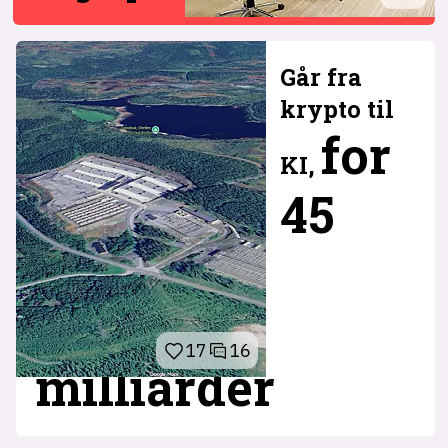
Går fra
krypto til
for
KI,
45
17
16
milliarder