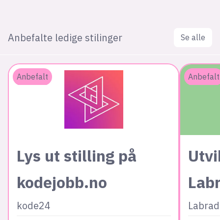
Anbefalte ledige stilinger
Se alle
Anbefalt
Anbefalt
Lys ut stilling på
Utvi
kodejobb.no
Lab
kode24
Labrad