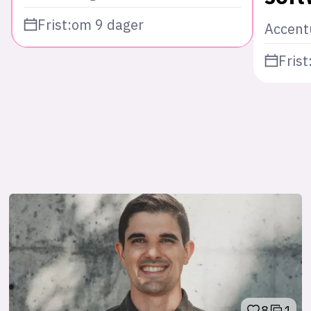
Frist:
om 9 dager
Accent
Frist
8
1