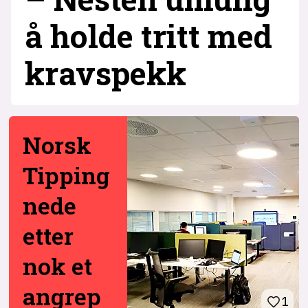
å holde tritt med
krav­spekk
Norsk
Tipping
nede
etter
nok et
angrep
1