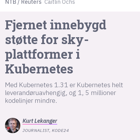
NTB / Reuters
Caitlin Ochs
lys modus
Fjernet innebygd
mørk modus
støtte for sky­
nyhetsbrev
plattformer i
kode24-klubben
Kubernetes
LinkedIn
Bluesky
Med Kubernetes 1.31 er Kubernetes helt
Facebook
leverandøruavhengig, og 1, 5 millioner
kodelinjer mindre.
annonsepriser
annonseguide
Kurt
Lekanger
suksesshistorier
JOURNALIST, KODE24