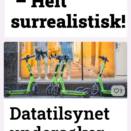
– Helt
surrealistisk!
3
Datatilsynet