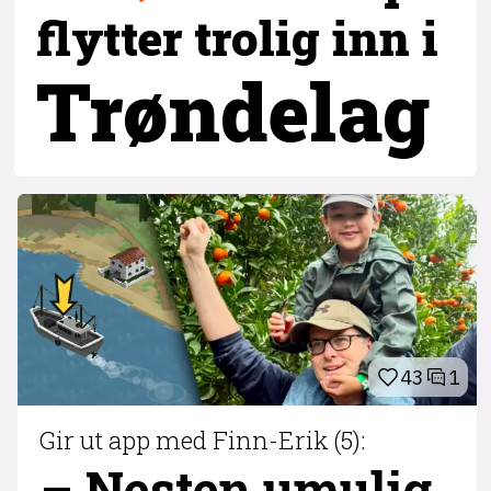
flytter trolig inn i
Trøndelag
43
1
Gir ut app med Finn-Erik (5):
– Nesten umulig