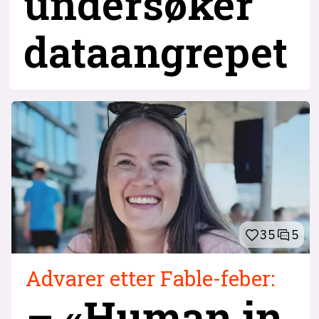
undersøker
dataangrepet
35
5
Advarer etter Fable-feber:
– «Human in