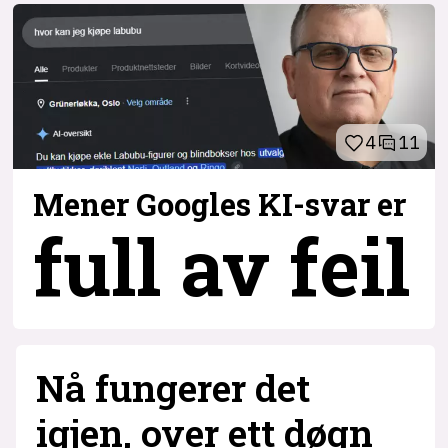
4
11
Mener Googles KI-svar er
full av feil
3
Nå fungerer det
igjen, over ett døgn