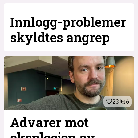
Innlogg-problemer
skyldtes angrep
23
6
Advarer mot
eksplosjon av