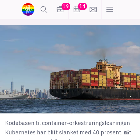
19
14
lønn
KI
karriere
meninger
utdanning
sikkerhet
kontor
frontend
backend
apputvikling
devops
IoT
design
tilgjengelighet
ukas koder
inn/ut
Kodebasen til container-orkestreringsløsningen
Kubernetes har blitt slanket med 40 prosent. 📸:
hobby