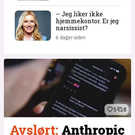
– Jeg liker ikke
hjemme­kontor. Er jeg
narsissist?
6 dager siden
5
8
Avslørt
:
Anthropic