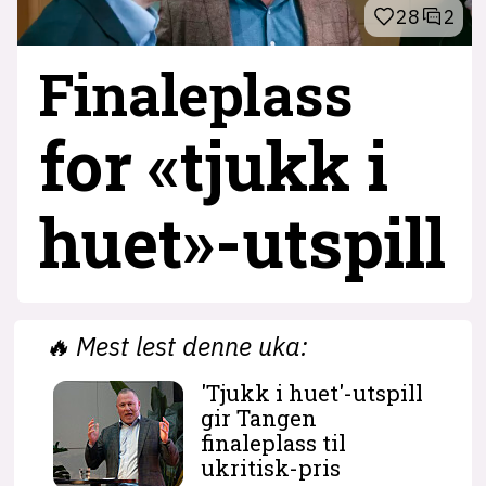
28
2
Finaleplass
for «tjukk i
huet»-utspill
🔥
Mest lest denne uka:
'Tjukk i huet'-utspill
gir Tangen
finaleplass til
ukritisk-pris