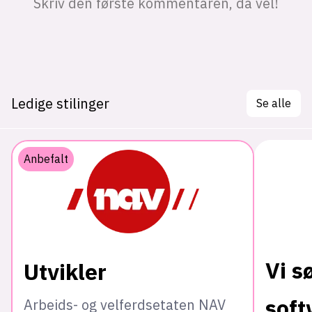
Ledige stilinger
Se alle
Anbefalt
Vi s
Utvikler
soft
Arbeids- og velferdsetaten NAV