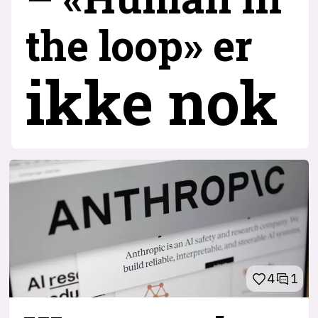
the loop» er
ikke nok
4
1