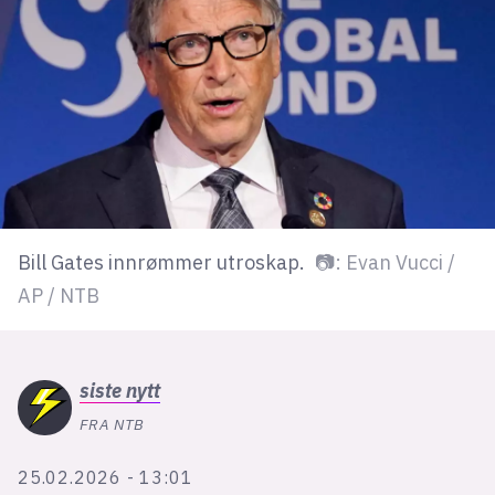
lys modus
mørk modus
nyhetsbrev
kode24-klubben
LinkedIn
Bill Gates innrømmer utroskap.
📷: Evan Vucci /
Bluesky
AP / NTB
Facebook
annonsepriser
siste
nytt
annonseguide
FRA NTB
suksesshistorier
25.02.2026 - 13:01