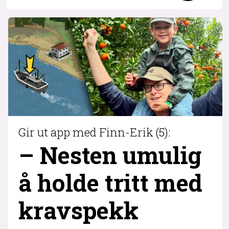
Gir ut app med Finn-Erik (5):
– Nesten umulig
å holde tritt med
krav­spekk