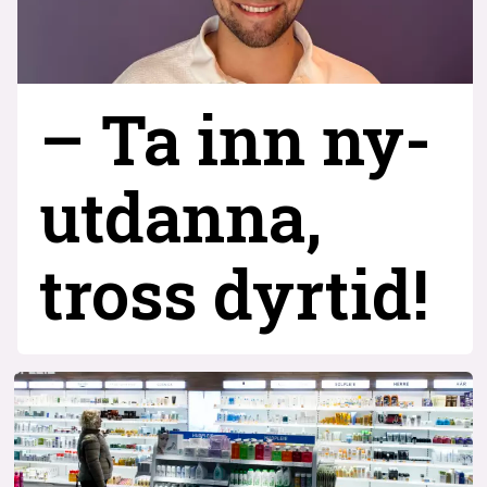
– Ta inn ny­
utdanna,
tross dyrtid!