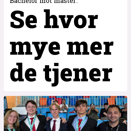
Bachelor mot master:
Se hvor
mye mer
de tjener