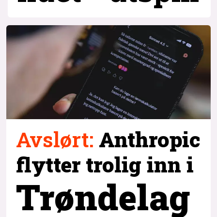
Avslørt
:
Anthropic
flytter trolig inn i
Trøndelag