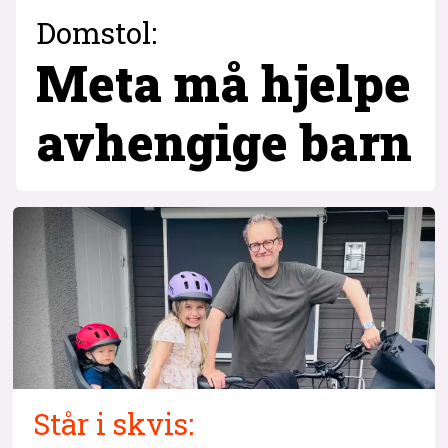
Domstol:
Meta må hjelpe
avhengige barn
Står i skvis: