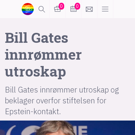
0
0
lønn
KI
Bill Gates
innrømmer
karriere
meninger
utroskap
utdanning
sikkerhet
kontor
frontend
backend
apputvikling
Bill Gates innrømmer utroskap og
beklager overfor stiftelsen for
devops
IoT
design
Epstein-kontakt.
tilgjengelighet
ukas koder
inn/ut
hobby