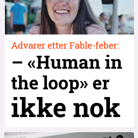
Advarer etter Fable-feber:
– «Human in
the loop» er
ikke nok