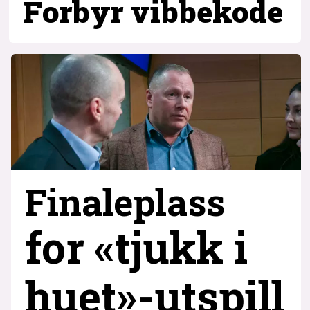
Forbyr vibbekode
Finaleplass
for «tjukk i
huet»-utspill