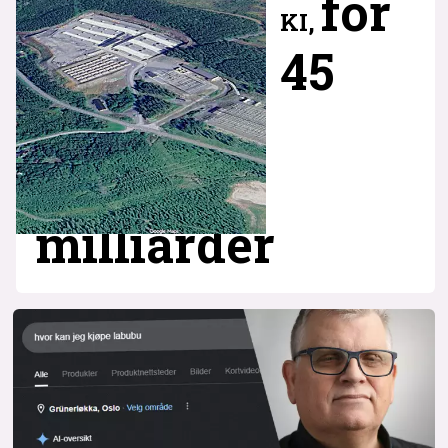
for
KI,
45
milliarder