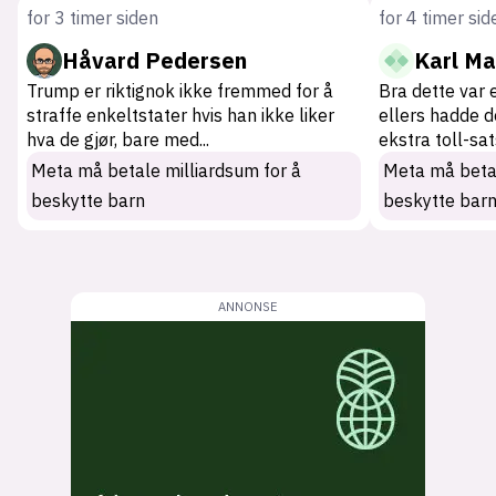
for 3 timer siden
for 4 timer sid
Håvard Pedersen
Karl Ma
Trump er riktignok ikke fremmed for å
Bra dette var
straffe enkeltstater hvis han ikke liker
ellers hadde 
hva de gjør, bare med
...
ekstra toll-sa
Meta må betale milliardsum for å
Meta må betal
beskytte barn
beskytte bar