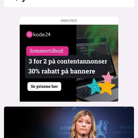
lys modus
mørk modus
nyhetsbrev
kode24-klubben
LinkedIn
Bluesky
Facebook
annonsepriser
annonseguide
suksesshistorier