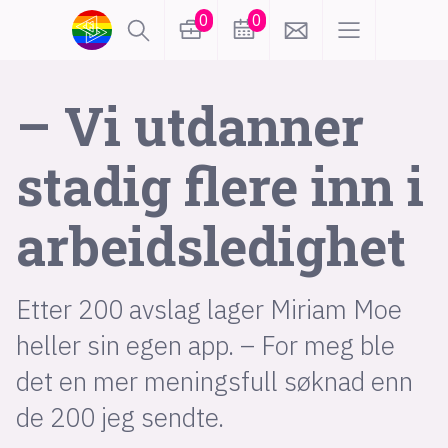
0
0
lønn
KI
– Vi utdanner
stadig flere inn i
karriere
meninger
arbeids­ledighet
utdanning
sikkerhet
kontor
frontend
backend
apputvikling
Etter 200 avslag lager Miriam Moe
devops
IoT
design
heller sin egen app. – For meg ble
det en mer meningsfull søknad enn
tilgjengelighet
ukas koder
inn/ut
de 200 jeg sendte.
hobby