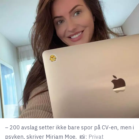
lys modus
mørk modus
nyhetsbrev
kode24-klubben
LinkedIn
Bluesky
Facebook
annonsepriser
annonseguide
– 200 avslag setter ikke bare spor på CV-en, men i
suksesshistorier
psyken, skriver Miriam Moe.
📸: Privat