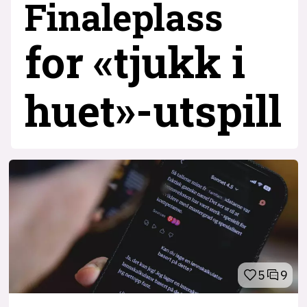
Finaleplass
for «tjukk i
huet»-utspill
5
9