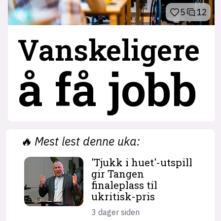
5
12
Vanskeligere
å få jobb
🔥
Mest lest denne uka:
'Tjukk i huet'-utspill
gir Tangen
finaleplass til
ukritisk-pris
3 dager siden