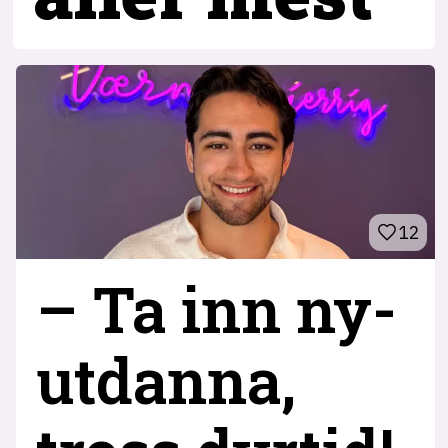
12
– Ta inn ny­
utdanna,