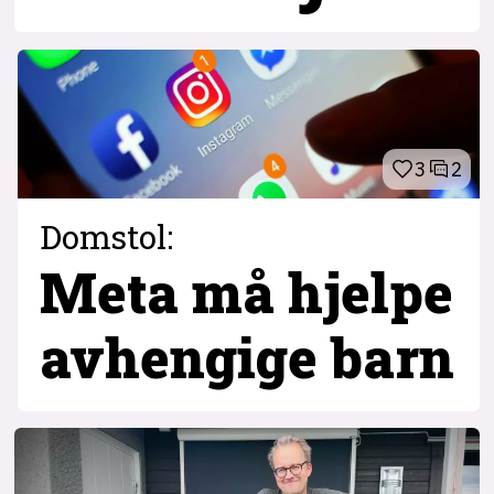
3
2
Domstol:
Meta må hjelpe
avhengige barn