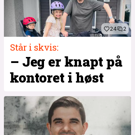
24
2
Står i skvis:
– Jeg er knapt på
kontoret i høst