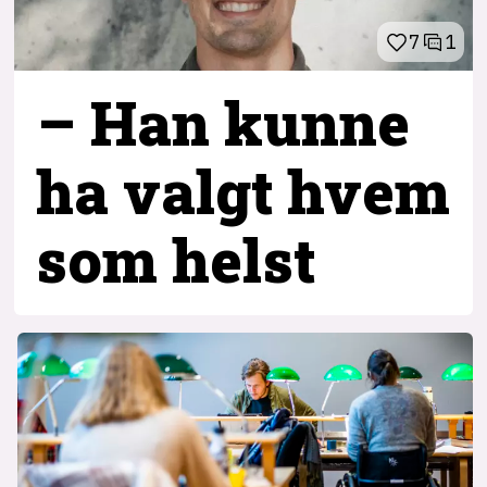
7
1
– Han kunne
ha valgt hvem
som helst