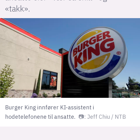
«takk».
lys modus
mørk modus
nyhetsbrev
kode24-klubben
LinkedIn
Bluesky
Facebook
Burger King innfører KI-assistent i
annonsepriser
hodetelefonene til ansatte.
📷: Jeff Chiu / NTB
annonseguide
suksesshistorier