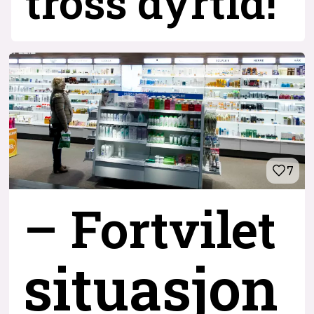
tross dyrtid!
7
– Fortvilet
situasjon