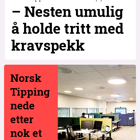
– Nesten umulig
å holde tritt med
krav­spekk
Norsk
Tipping
nede
etter
nok et