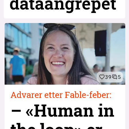
dataangrepet
39
5
Advarer etter Fable-feber:
– «Human in