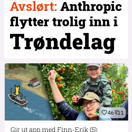
Avslørt
:
Anthropic
flytter trolig inn i
Trøndelag
46
1
Gir ut app med Finn-Erik (5):