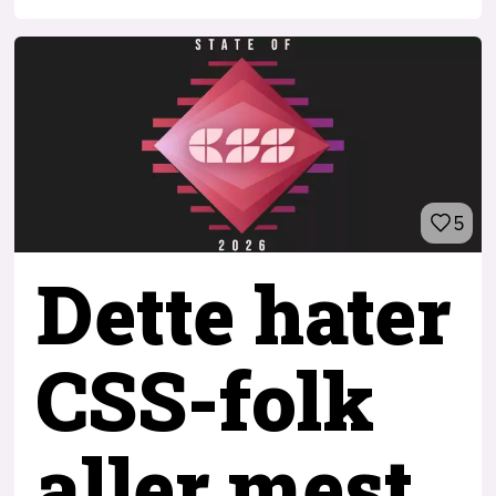
5
Dette hater
CSS-folk
aller mest