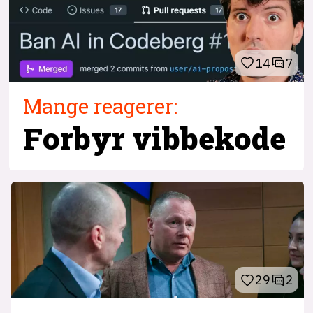
14
7
Mange reagerer:
Forbyr vibbekode
29
2