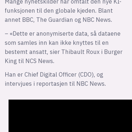
Mange nyhetskilder har omtalt den nye KI-
funksjonen til den globale kjeden. Blant
annet BBC, The Guardian og NBC News.
– «Dette er anonymiserte data, så dataene
som samles inn kan ikke knyttes til en
bestemt ansatt, sier Thibault Roux i Burger
King til NCS News.
Han er Chief Digital Officer (CDO), og
intervjues i reportasjen til NBC News.