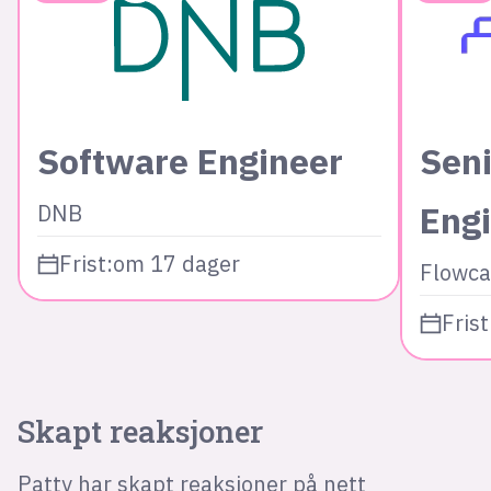
Software Engineer
Seni
Eng
DNB
Frist:
om 17 dager
Flowca
Frist
Skapt reaksjoner
Patty har skapt reaksjoner på nett