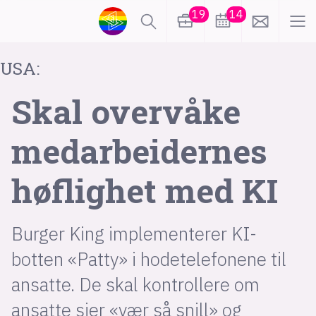
19
14
USA:
lønn
KI
Skal overvåke
karriere
menin
medarbeidernes
utdanning
sikkerhet
kont
høflighet med KI
frontend
backend
apputvik
Burger King implementerer KI-
devops
IoT
design
botten «Patty» i hodetelefonene til
tilgjengelighet
ukas koder
i
ansatte. De skal kontrollere om
hobby
ansatte sier «vær så snill» og