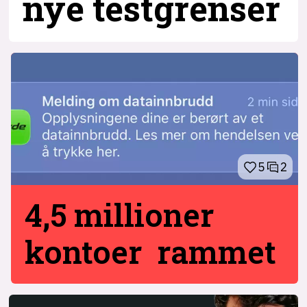
nye testgrenser
5
2
4,5 millioner
kontoer rammet