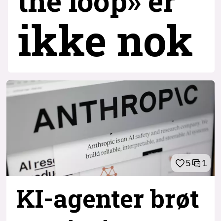
the loop» er
ikke nok
5
1
KI-agenter brøt