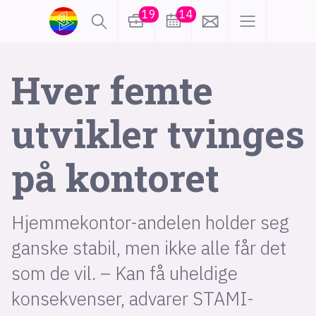
19
14
lønn
KI
Hver femte
utvikler tvinges
karriere
meninger
på kontoret
utdanning
sikkerhet
kontor
frontend
backend
apputvikling
Hjemmekontor-andelen holder seg
devops
IoT
design
ganske stabil, men ikke alle får det
tilgjengelighet
ukas koder
inn/ut
som de vil. – Kan få uheldige
konsekvenser, advarer STAMI-
hobby