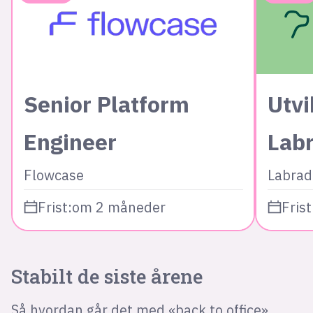
Senior Platform
Utvi
Engineer
Lab
Flowcase
Labrad
Frist:
om 2 måneder
Frist
Stabilt de siste årene
Så hvordan går det med «back to office»,