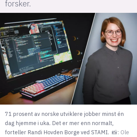
forsker.
lys modus
mørk modus
nyhetsbrev
kode24-klubben
LinkedIn
Bluesky
Facebook
annonsepriser
71 prosent av norske utviklere jobber minst én
annonseguide
dag hjemme i uka. Det er mer enn normalt,
suksesshistorier
forteller Randi Hovden Borge ved STAMI.
📸: Ole