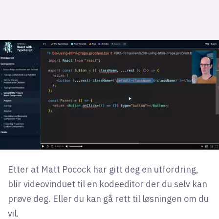
Etter at Matt Pocock har gitt deg en utfordring,
blir videovinduet til en kodeeditor der du selv kan
prøve deg. Eller du kan gå rett til løsningen om du
vil.