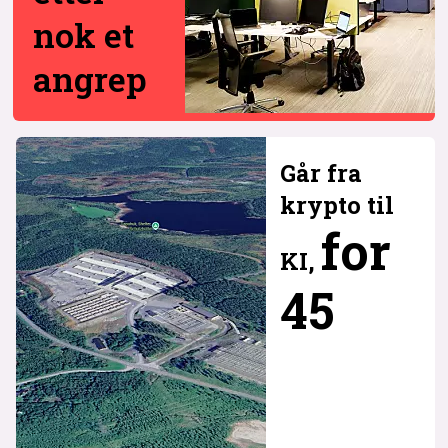
nok et
angrep
Går fra
krypto til
for
KI,
45