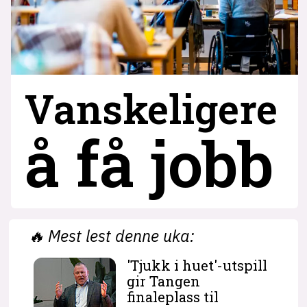
Vanskeligere
å få jobb
🔥
Mest lest denne uka:
'Tjukk i huet'-utspill
gir Tangen
finaleplass til