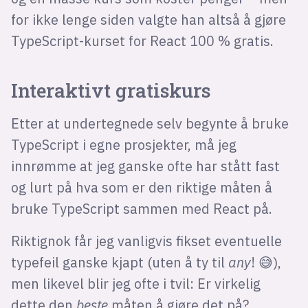
for ikke lenge siden valgte han altså å gjøre
TypeScript-kurset for React 100 % gratis.
Interaktivt gratiskurs
Etter at undertegnede selv begynte å bruke
TypeScript i egne prosjekter, må jeg
innrømme at jeg ganske ofte har stått fast
og lurt på hva som er den riktige måten å
bruke TypeScript sammen med React på.
Riktignok får jeg vanligvis fikset eventuelle
typefeil ganske kjapt (uten å ty til
any
! 😅),
men likevel blir jeg ofte i tvil: Er virkelig
dette den
beste
måten å gjøre det på?