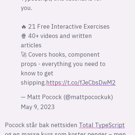
you.
🔥 21 Free Interactive Exercises
🍿 40+ videos and written
articles
🚀 Covers hooks, component
props - everything you need to
know to get
shipping.
https://t.co/fJeCbsDwM2
— Matt Pocock (@mattpocockuk)
May 9, 2023
Pocock står bak nettsiden
Total TypeScript
og en masse kurs som koster penger – men