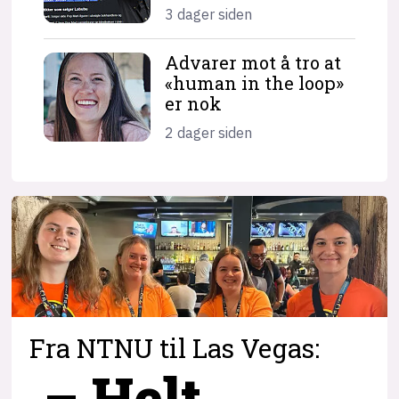
3 dager siden
Advarer mot å tro at
«human in the loop»
er nok
2 dager siden
Fra NTNU til Las Vegas:
– Helt