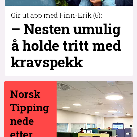
Gir ut app med Finn-Erik (5):
– Nesten umulig
å holde tritt med
krav­spekk
Norsk
Tipping
nede
etter