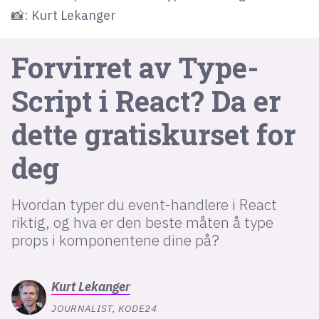
📸: Kurt Lekanger
lys modus
Forvirret av Type­
mørk modus
Script i React? Da er
nyhetsbrev
dette gratis­kurset for
kode24-klubben
deg
LinkedIn
Bluesky
Hvordan typer du event-handlere i React
Facebook
riktig, og hva er den beste måten å type
props i komponentene dine på?
annonsepriser
annonseguide
Kurt
Lekanger
suksesshistorier
JOURNALIST, KODE24