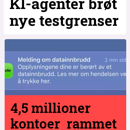
KI-agenter brøt
nye testgrenser
4,5 millioner
kontoer rammet