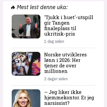
🔥
Mest lest denne uka:
'Tjukk i huet'-utspill
gir Tangen
finaleplass til
ukritisk-pris
1 dag siden
Norske utvikleres
lønn i 2026: Her
tjener de over
millionen
2 dager siden
– Jeg liker ikke
hjemme­kontor. Er jeg
narsissist?