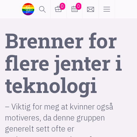
0
0
lønn
KI
Brenner for
karriere
meninger
flere jenter i
utdanning
sikkerhet
kontor
teknologi
frontend
backend
apputvikling
devops
IoT
design
– Viktig for meg at kvinner også
motiveres, da denne gruppen
tilgjengelighet
ukas koder
inn/ut
generelt sett ofte er
hobby