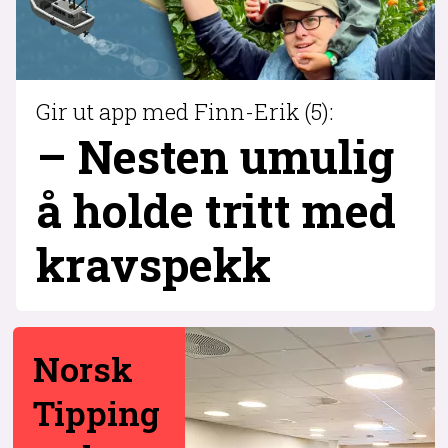
Gir ut app med Finn-Erik (5):
– Nesten umulig
å holde tritt med
krav­spekk
Norsk
Tipping