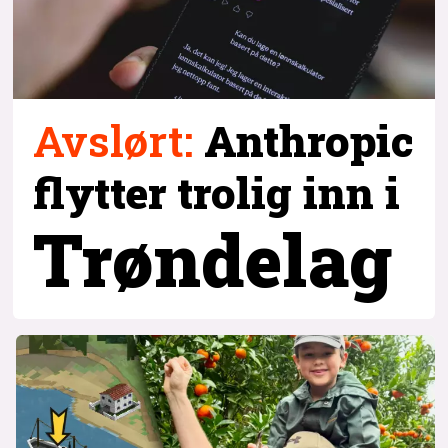
Avslørt
:
Anthropic
flytter trolig inn i
Trøndelag