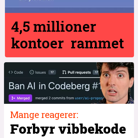
4,5 millioner
kontoer rammet
Mange reagerer:
Forbyr vibbekode