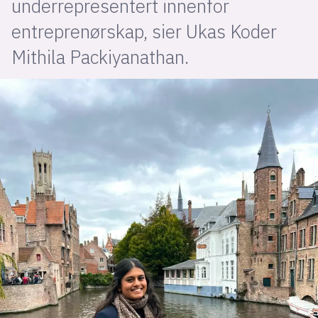
underrepresentert innenfor
entreprenørskap, sier Ukas Koder
lys modus
Mithila Packiyanathan.
mørk modus
nyhetsbrev
kode24-klubben
LinkedIn
Bluesky
Facebook
annonsepriser
annonseguide
suksesshistorier