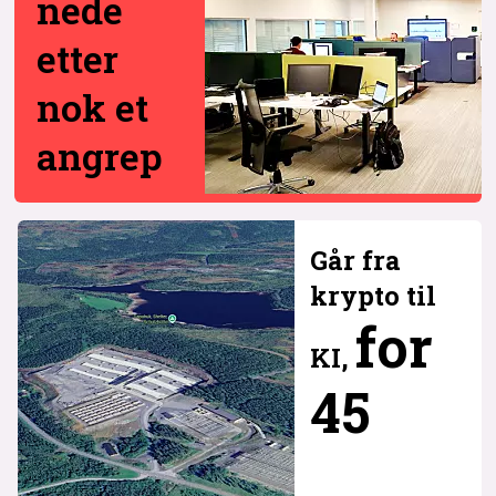
nede
etter
nok et
angrep
Går fra
krypto til
for
KI,
45