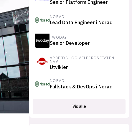
Senior Platform Engineer
suksesshistorier
Bli firmapartner
NORAD
Lead Data Engineer i Norad
TWODAY
Senior Developer
ARBEIDS- OG VELFERDSETATEN
NAV
Utvikler
NORAD
Fullstack & DevOps i Norad
Vis alle