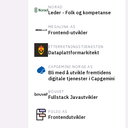
NORAD
Leder - Folk og kompetanse
MEGALINK AS
Frontend-utvikler
ETTERRETNINGSTJENESTEN
Dataplattformarkitekt
CAPGEMINI NORGE AS
Bli med å utvikle fremtidens
digitale tjenester i Capgemini
BOUVET
Fullstack Javautvikler
FOLIO AS
Frontendutvikler