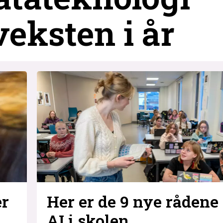
eksten i år
Her er de 9 nye rådene 
er
AI i skolen