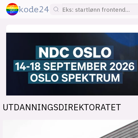
lønn
KI
utdanning
sikkerhet
kont
UTDANNINGSDIREKTORATET
devops
IoT
design
tilgj