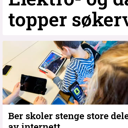
topper søkerv
Ber skoler stenge store del
av internett