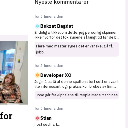
Nyeste kommentarer
for 3 timer siden
Bekzat Bagdat
Endelig artikkel om dette, jeg personlig skjønner
ikke hvorfor det tok avisene så langt tid før de b
...
Flere med master synes det er vanskelig å få
jobb
for 3 timer siden
Developer XO
Jeg må tilstå at denne spalten stort sett er svært
lite interessant, og i praksis kun brukes av firm
...
Jose går fra Alphalens til People Made Machines
for 3 timer siden
for
Stian
host sed hark
...