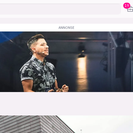
19
karriere
mening
or
frontend
backend
apputvikl
engelighet
ukas koder
inn/ut
h