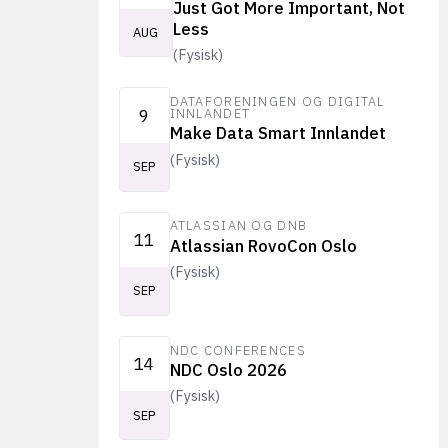
Just Got More Important, Not
Less
AUG
(
Fysisk
)
DATAFORENINGEN OG DIGITAL
9
INNLANDET
Make Data Smart Innlandet
(
Fysisk
)
SEP
ATLASSIAN OG DNB
11
Atlassian RovoCon Oslo
(
Fysisk
)
SEP
NDC CONFERENCES
14
NDC Oslo 2026
(
Fysisk
)
SEP