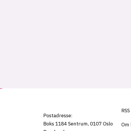
Tag:
utdanningsdirektorate
RSS
Postadresse:
Boks 1184
Sentrum,
0107
Oslo
Om 