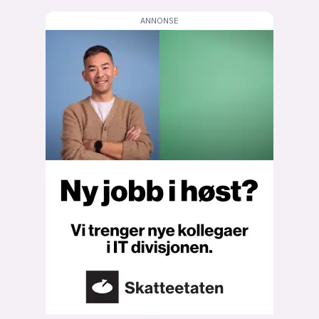
lys modus
mørk modus
nyhetsbrev
kode24-klubben
LinkedIn
Bluesky
Facebook
annonsepriser
annonseguide
suksesshistorier