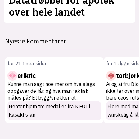
over hele landet
Nyeste kommentarer
for 21 timer siden
for 1 døgn sid
erikric
torbjor
Kunne man sagt noe mer om hva slags
Ai og ai fru Bl
oppgaver de får, og hva man faktisk
ikke tar over 
måles på? Et bygg/snekker-ol
...
bare ceos i ut
Henter hjem tre medaljer fra KI-OL i
Flere med mas
Kasakhstan
vanskelig å få