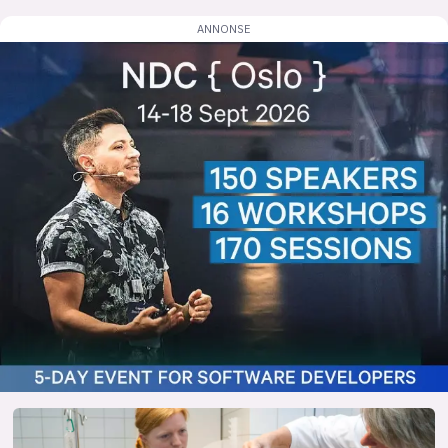
lys modus
mørk modus
nyhetsbrev
kode24-klubben
LinkedIn
Bluesky
Facebook
annonsepriser
annonseguide
suksesshistorier