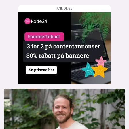
lys modus
mørk modus
nyhetsbrev
kode24-klubben
LinkedIn
Bluesky
Facebook
annonsepriser
annonseguide
suksesshistorier