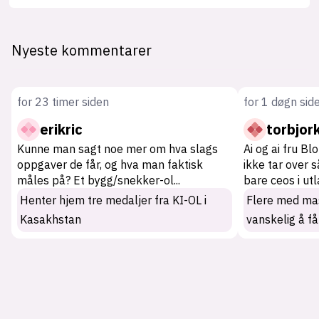
Nyeste kommentarer
for 23 timer siden
for 1 døgn sid
erikric
torbjor
Kunne man sagt noe mer om hva slags
Ai og ai fru Bl
oppgaver de får, og hva man faktisk
ikke tar over 
måles på? Et bygg/snekker-ol
...
bare ceos i ut
Henter hjem tre medaljer fra KI-OL i
Flere med mas
Kasakhstan
vanskelig å få
Tag: