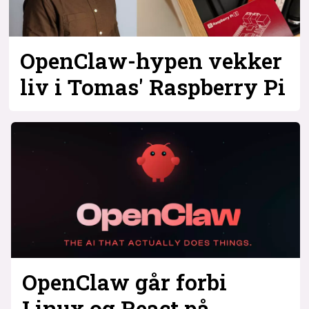
OpenClaw-hypen vekker
liv i Tomas' Raspberry Pi
OpenClaw går forbi
Linux og React på