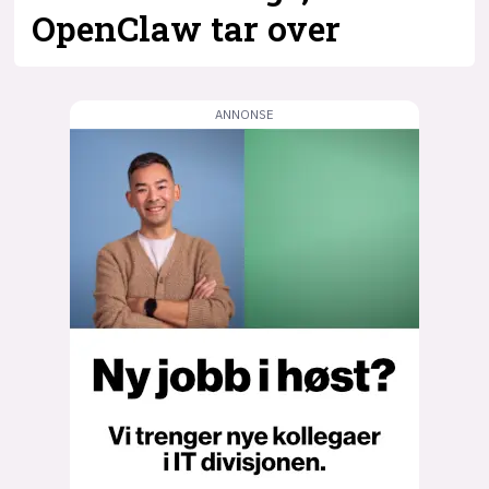
OpenClaw tar over
lys modus
mørk modus
nyhetsbrev
kode24-klubben
LinkedIn
Bluesky
Facebook
annonsepriser
annonseguide
suksesshistorier