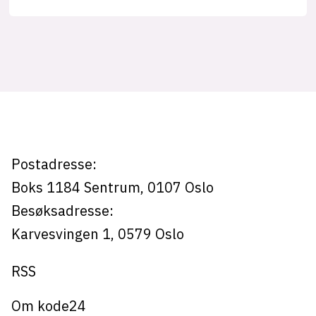
Tag:
lys modus
mørk modus
oecd-
rapport
nyhetsbrev
kode24-klubben
LinkedIn
Postadresse:
Bluesky
Boks 1184
Sentrum,
0107
Oslo
Facebook
Besøksadresse:
Karvesvingen 1
,
0579
Oslo
annonsepriser
RSS
annonseguide
suksesshistorier
Om kode24