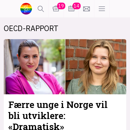
19
14
OECD-RAPPORT
lønn
KI
karriere
meninger
utdanning
sikkerhet
kontor
frontend
backend
apputvikling
devops
IoT
design
Færre unge i Norge vil
tilgjengelighet
ukas koder
inn/ut
bli utviklere:
«Dramatisk»
hobby