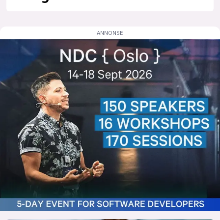
lys modus
mørk modus
nyhetsbrev
kode24-klubben
LinkedIn
Bluesky
Facebook
annonsepriser
annonseguide
suksesshistorier