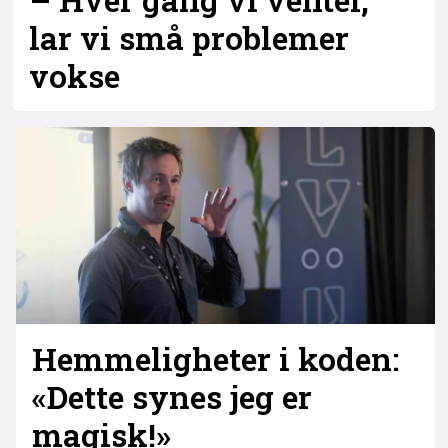
– Hver gang vi venter,
lar vi små problemer
vokse
Hemmeligheter i koden:
«Dette synes jeg er
magisk!»