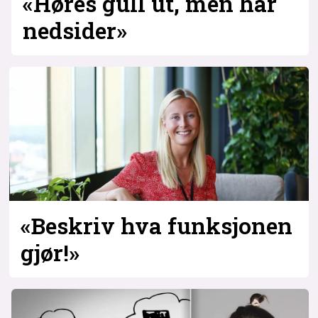
«Høres gull ut, men har
nedsider»
«Beskriv hva funksjonen
gjør!»