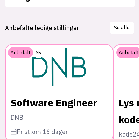
Anbefalte ledige stillinger
Se alle
Anbefalt
Ny
Anbefalt
Software Engineer
Lys 
kod
DNB
Frist:
om 16 dager
kode2