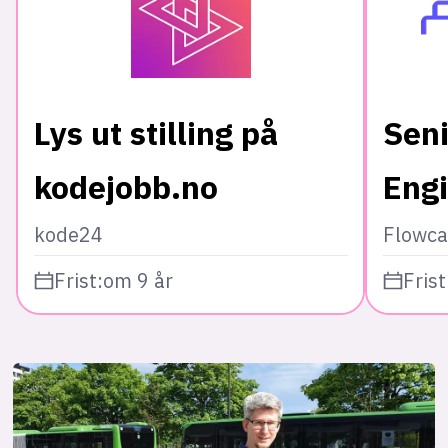
Lys ut stilling på
Seni
kodejobb.no
Eng
kode24
Flowca
Frist:
om 9 år
Frist