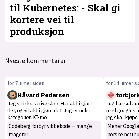
til Kubernetes: - Skal gi
kortere vei til
produksjon
Nyeste kommentarer
for 7 timer siden
for 11 timer s
Håvard Pedersen
torbjor
Jeg vil ikke skrive slop. Har aldri gjort
Jeg har selv er
det, og vil aldri gjøre det. Jeg er nok i
med googles ai
kategorien KI-mo
...
jeg skal kjøpe
Codeberg forbyr vibbekode – mange
Mener Googles 
reagerer
norske nettbu