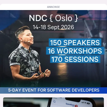
lys modus
mørk modus
nyhetsbrev
kode24-klubben
LinkedIn
Bluesky
Facebook
annonsepriser
annonseguide
suksesshistorier