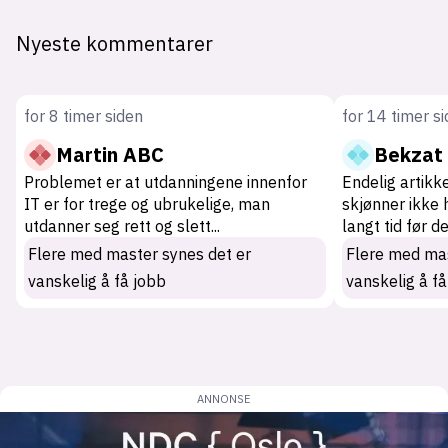
Nyeste kommentarer
for 8 timer siden
for 14 timer s
Martin ABC
Bekzat
Problemet er at utdanningene innenfor
Endelig artikk
IT er for trege og ubrukelige, man
skjønner ikke 
utdanner seg rett og slett
...
langt tid før d
Flere med master synes det er
Flere med mas
vanskelig å få jobb
vanskelig å få