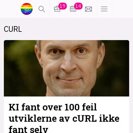
19
14
CURL
lønn
KI
karriere
meninger
utdanning
sikkerhet
kontor
frontend
backend
apputvikling
devops
IoT
design
KI fant over 100 feil
tilgjengelighet
ukas koder
inn/ut
utviklerne av cURL ikke
fant selv
hobby