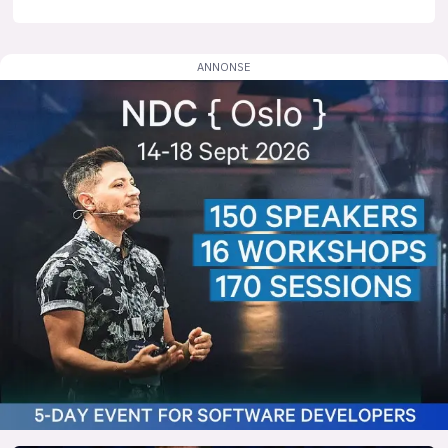
lys modus
mørk modus
nyhetsbrev
kode24-klubben
LinkedIn
Bluesky
Facebook
annonsepriser
annonseguide
suksesshistorier