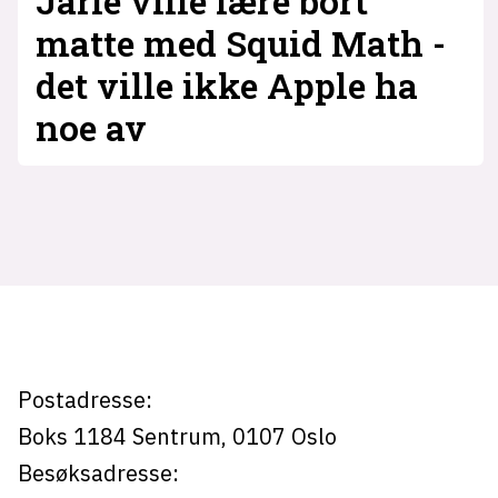
Jarle ville lære bort
matte med Squid Math -
det ville ikke Apple ha
noe av
Tag:
app
store
Postadresse:
Boks 1184
Sentrum,
0107
Oslo
Besøksadresse: