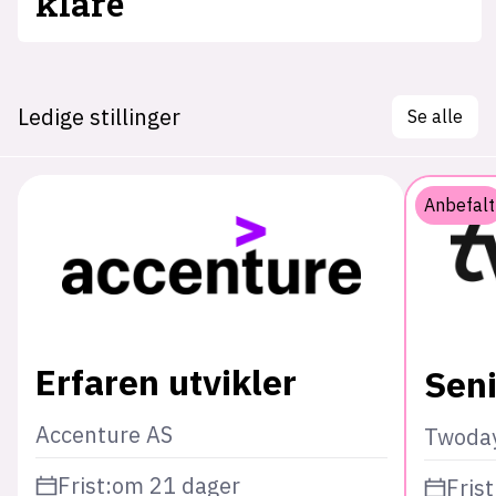
klare
Ledige stillinger
Se alle
Anbefalt
Erfaren utvikler
Seni
Accenture AS
Twoda
Frist:
om 21 dager
Frist