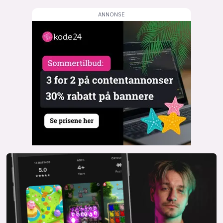
lys modus
mørk modus
nyhetsbrev
kode24-klubben
LinkedIn
Bluesky
Facebook
annonsepriser
annonseguide
suksesshistorier