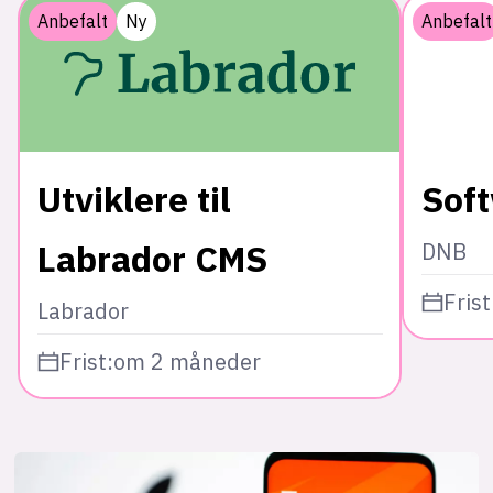
Anbefalt
Ny
Anbefalt
Utviklere til
Sof
Labrador CMS
DNB
Frist
Labrador
Frist:
om 2 måneder