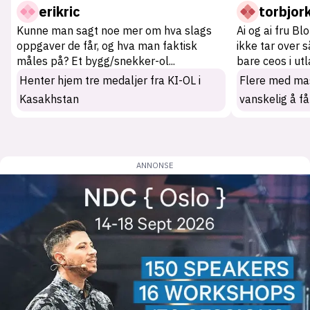
erikric
torbjor
Kunne man sagt noe mer om hva slags
Ai og ai fru Bl
oppgaver de får, og hva man faktisk
ikke tar over 
måles på? Et bygg/snekker-ol
...
bare ceos i ut
Henter hjem tre medaljer fra KI-OL i
Flere med mas
Kasakhstan
vanskelig å få