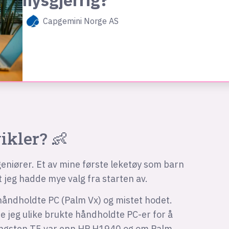
nysgjerrig?
Capgemini Norge AS
vikler?
👶
eniører. Et av mine første leketøy som barn
t jeg hadde mye valg fra starten av.
e håndholdte PC (Palm Vx) og mistet hodet.
 jeg ulike brukte håndholdte PC-er for å
ungsten T5 var enn HP H1940 og om Palm