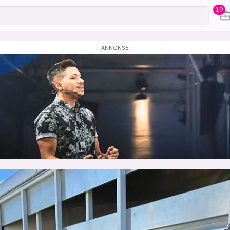
19
karriere
mening
or
frontend
backend
apputvikl
engelighet
ukas koder
inn/ut
h