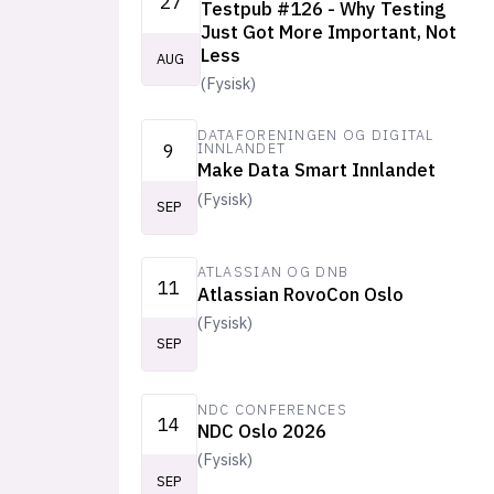
27
Testpub #126 - Why Testing
Just Got More Important, Not
Less
AUG
(
Fysisk
)
DATAFORENINGEN OG DIGITAL
9
INNLANDET
Make Data Smart Innlandet
(
Fysisk
)
SEP
ATLASSIAN OG DNB
11
Atlassian RovoCon Oslo
(
Fysisk
)
SEP
NDC CONFERENCES
14
NDC Oslo 2026
(
Fysisk
)
SEP