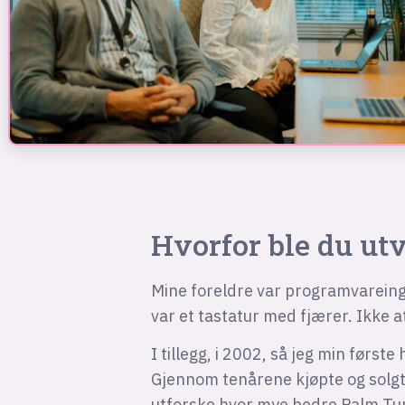
Hvorfor ble du ut
Mine foreldre var programvareing
var et tastatur med fjærer. Ikke a
I tillegg, i 2002, så jeg min først
Gjennom tenårene kjøpte og solgte
utforske hvor mye bedre Palm T