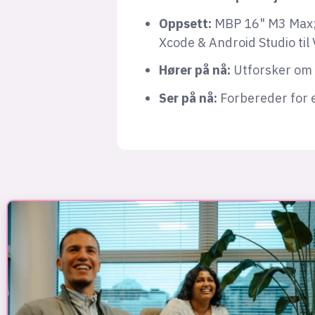
Oppsett:
MBP 16" M3 Max; 
Xcode & Android Studio til
Hører på nå:
Utforsker om j
Ser på nå:
Forbereder for 