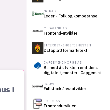
NORAD
Leder - Folk og kompetanse
MEGALINK AS
Frontend-utvikler
ETTERRETNINGSTJENESTEN
Dataplattformarkitekt
CAPGEMINI NORGE AS
Bli med å utvikle fremtidens
digitale tjenester i Capgemini
BOUVET
hus i
Fullstack Javautvikler
FOLIO AS
Frontendutvikler