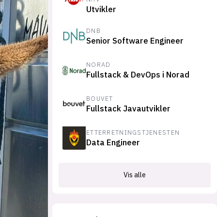
suksesshistorier
Utvikler
Bli firmapartner
DNB
Senior Software Engineer
NORAD
Fullstack & DevOps i Norad
BOUVET
Fullstack Javautvikler
ETTERRETNINGSTJENESTEN
Data Engineer
Vis alle