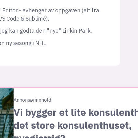
Editor - avhenger av oppgaven (alt fra
 VS Code & Sublime).
eg kan godta den "nye" Linkin Park.
en ny sesong i NHL
Annonsørinnhold
Vi bygger et lite konsulent
det store konsulenthuset,