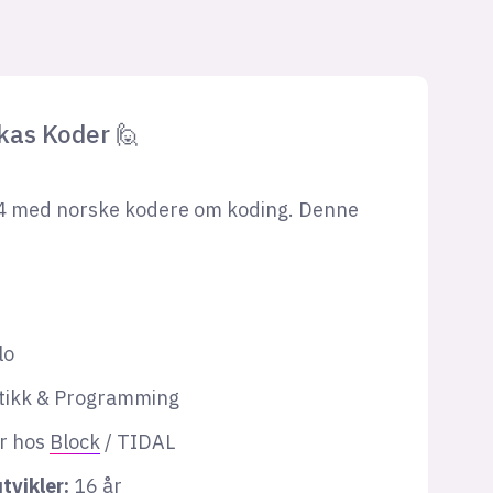
kas Koder 🙋
4 med norske kodere om koding. Denne
lo
tikk & Programming
r hos
Block
/ TIDAL
tvikler:
16 år