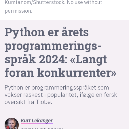
Kumtanom/Shutterstock. No use without
permission.
lys modus
Python er årets
mørk modus
programmerings­­
nyhetsbrev
kode24-klubben
språk 2024: «Langt
LinkedIn
foran konkurrenter»
Bluesky
Facebook
Python er programmeringsspråket som
vokser raskest i popularitet, ifølge en fersk
oversikt fra Tiobe.
annonsepriser
annonseguide
Kurt
Lekanger
suksesshistorier