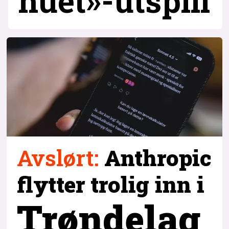
huet»-utspill
Avslørt
:
Anthropic
flytter trolig inn i
Trøndelag