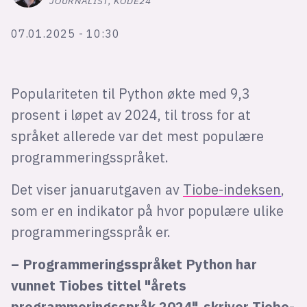
JOURNALIST, KODE24
Bli firmapartner
07.01.2025 - 10:30
Populariteten til Python økte med 9,3
prosent i løpet av 2024, til tross for at
språket allerede var det mest populære
programmeringsspråket.
Det viser januarutgaven av
Tiobe-indeksen
,
som er en indikator på hvor populære ulike
programmeringsspråk er.
– Programmeringsspråket Python har
vunnet Tiobes tittel "årets
programmeringsspråk 2024", skriver Tiobe-