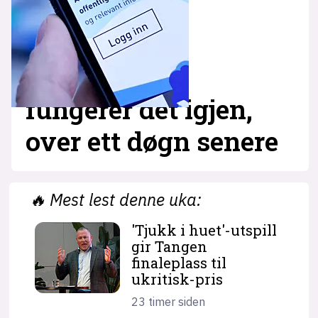
fungerer det igjen,
over ett døgn senere
🔥
Mest lest denne uka:
'Tjukk i huet'-utspill
gir Tangen
finaleplass til
ukritisk-pris
23 timer siden