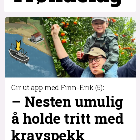
Gir ut app med Finn-Erik (5):
– Nesten umulig
å holde tritt med
krav­spekk