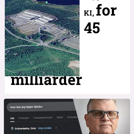
for
KI,
45
milliarder