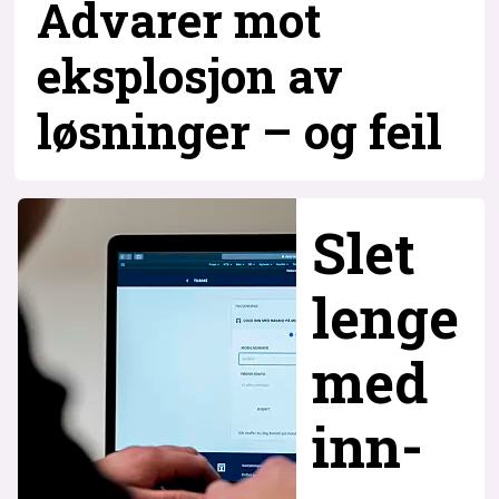
Advarer mot
eksplosjon av
løsninger – og
feil
Slet
lenge
med
inn­