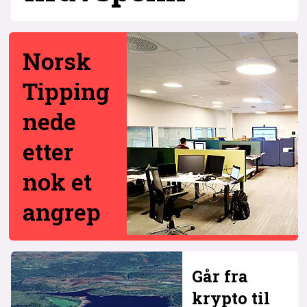
Norsk
Tipping
nede
etter
nok et
angrep
Går fra
krypto til