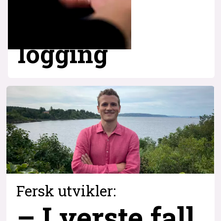
logging
Fersk utvikler:
– I verste fall