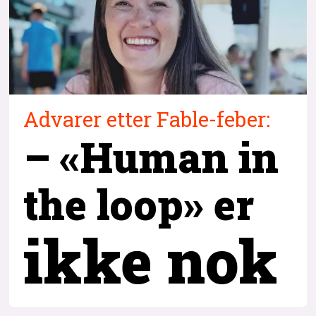
Advarer etter Fable-feber:
– «Human in
the loop» er
ikke nok