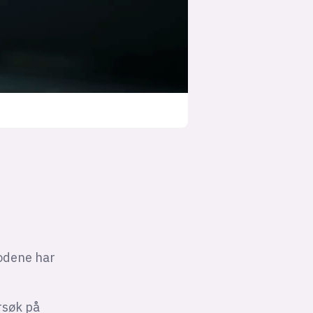
todene har
rsøk på