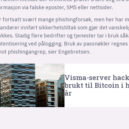
ormasjon via falske eposter, SMS eller nettsider.
er fortsatt svært mange phishingforsøk, men her har 
andører innført sikkerhetstiltak som gjør det vanskeli
ykkes. Stadig flere bedrifter og tjenester tar i bruk såk
utentisering ved pålogging. Bruk av passnøkler regnes
mot phishingangrep, sier Engebretsen.
Visma-server hack
brukt til Bitcoin i
år