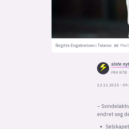
Birgitte Engebretsen i Telenor.
📸: Mart
siste
ny
FRA NTB
12.11.2025 - 09
– Svindelakt
endret seg de
Selskapet