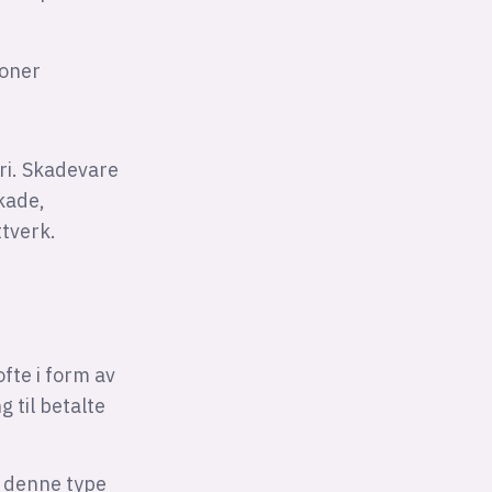
ioner
ri. Skadevare
kade,
ttverk.
fte i form av
 til betalte
r denne type