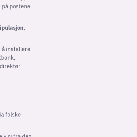
e på postene
ipulasjon,
å installere
ttbank,
 direktør
ia falske
lv gi fra deg