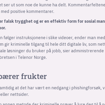
det ser ut som noe de kunne ha delt. Kommentarfelten
 med positive kommentarer.
r falsk trygghet og er en effektiv form for sosial man
nor.
følger instruksjonene i slike videoer, ender man med 
gir kriminelle tilgang til hele ditt digitale liv, som ne
tale løsninger du bruker på jobb, sier administrerende
bretsen i Telenor Norge.
bærer frukter
amtidig at det har vært en nedgang i phishingforsøk, v
eller nettsider.
n annen metode der kriminelle prøver å lure deg til å se