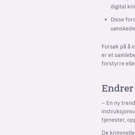
digital kr
Disse for
uønskede 
Forsøk på å i
er et samlebe
forstyrre elle
Endrer
– En ny trend
instruksjonsv
tjenester, op
De kriminelle