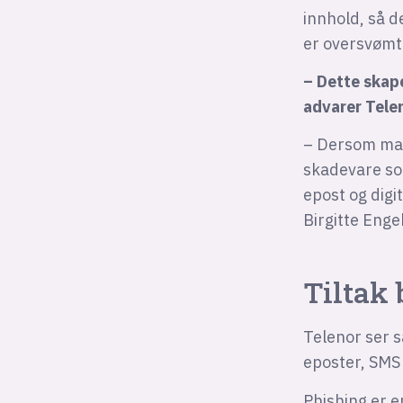
innhold, så 
er oversvømt
– Dette skape
advarer Tele
– Dersom man 
skadevare som 
epost og digi
Birgitte Enge
Tiltak 
Telenor ser s
eposter, SMS 
Phishing er e