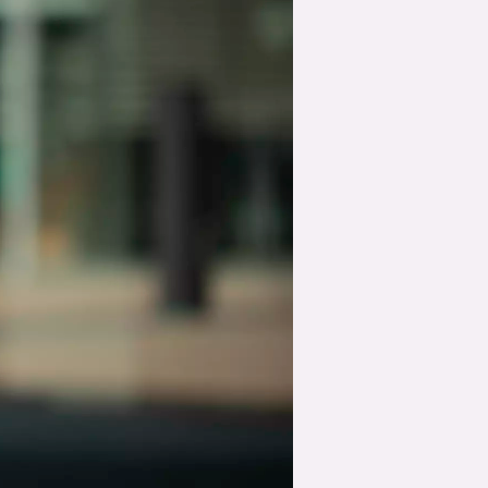
suksesshistorier
Bli firmapartner