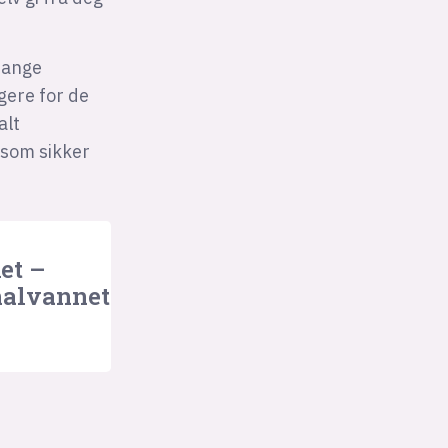
mange
gere for de
alt
 som sikker
et –
 halvannet