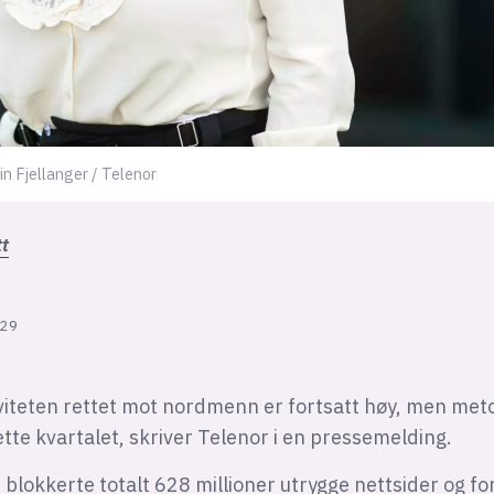
in Fjellanger / Telenor
tt
:29
iviteten rettet mot nordmenn er fortsatt høy, men me
tte kvartalet, skriver Telenor i en pressemelding.
 blokkerte totalt 628 millioner utrygge nettsider og fo