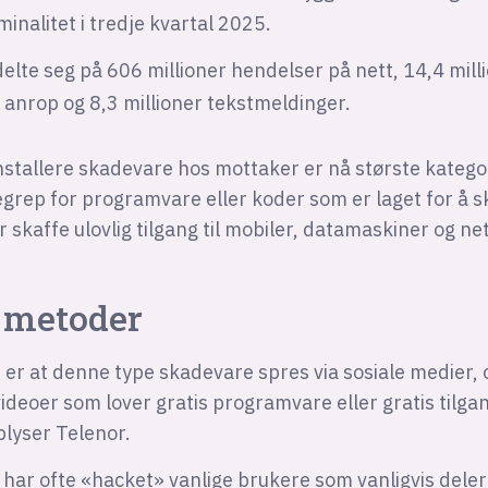
iminalitet i tredje kvartal 2025.
delte seg på 606 millioner hendelser på nett, 14,4 mill
anrop og 8,3 millioner tekstmeldinger.
nstallere skadevare hos mottaker er nå største katego
grep for programvare eller koder som er laget for å s
r skaffe ulovlig tilgang til mobiler, datamaskiner og ne
 metoder
 er at denne type skadevare spres via sosiale medier, o
ideoer som lover gratis programvare eller gratis tilgang
plyser Telenor.
 har ofte «hacket» vanlige brukere som vanligvis dele