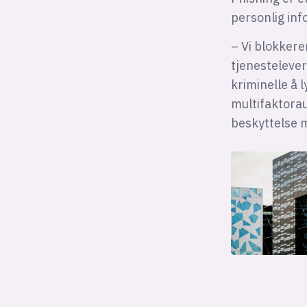
personlig inf
– Vi blokker
tjenestelever
kriminelle å l
multifaktora
beskyttelse 