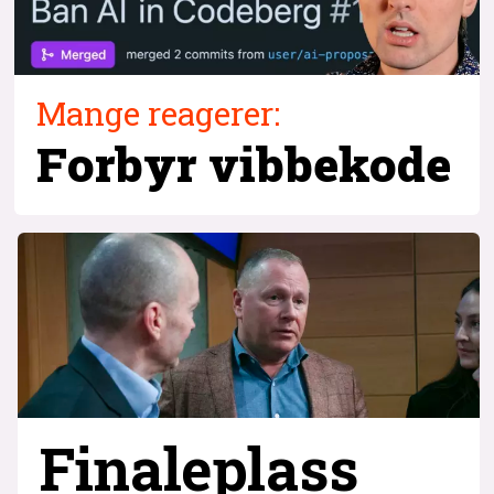
Mange reagerer:
Forbyr vibbekode
Finaleplass