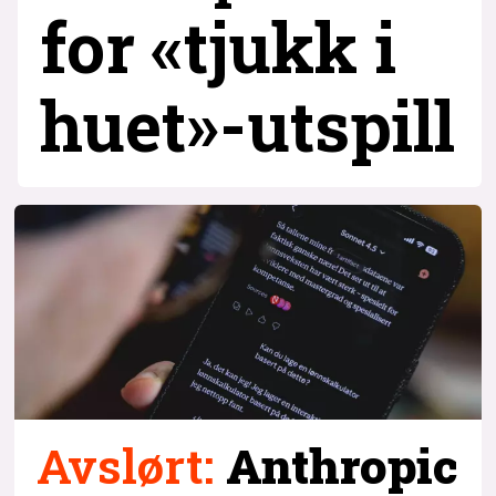
for «tjukk i
huet»-utspill
Avslørt
:
Anthropic