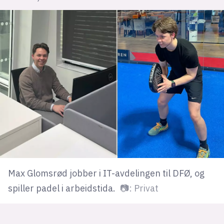
lys modus
mørk modus
nyhetsbrev
kode24-klubben
LinkedIn
Bluesky
Facebook
Max Glomsrød jobber i IT-avdelingen til DFØ, og
annonsepriser
spiller padel i arbeidstida.
📷: Privat
annonseguide
suksesshistorier