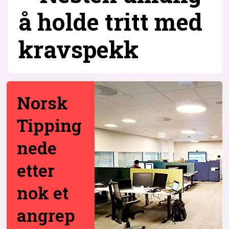
å holde tritt med
krav­spekk
Norsk
Tipping
nede
etter
nok et
angrep