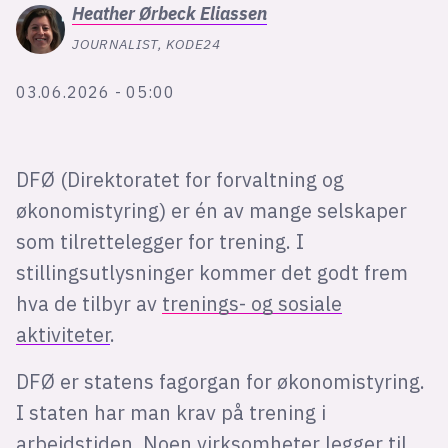
Bli firmapartner
Heather
Ørbeck Eliassen
JOURNALIST, KODE24
03.06.2026 - 05:00
DFØ (Direktoratet for forvaltning og
økonomistyring) er én av mange selskaper
som tilrettelegger for trening. I
stillingsutlysninger kommer det godt frem
hva de tilbyr av
trenings- og sosiale
aktiviteter
.
DFØ er statens fagorgan for økonomistyring.
I staten har man krav på trening i
arbeidstiden. Noen virksomheter legger til