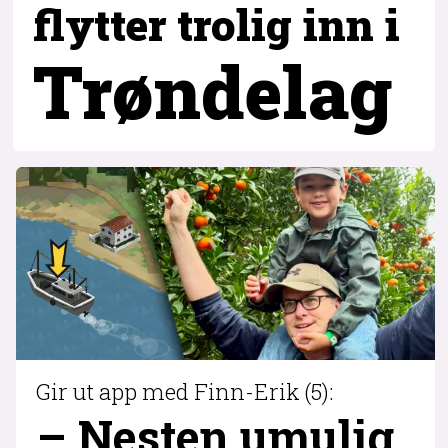
flytter trolig inn i
Trøndelag
Gir ut app med Finn-Erik (5):
– Nesten umulig