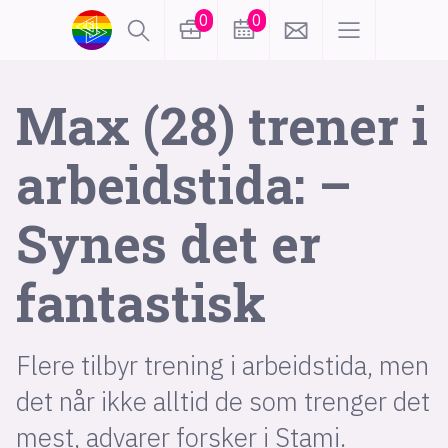
0
0
lønn
KI
Max (28) trener i
arbeidstida: –
karriere
meninger
Synes det er
utdanning
sikkerhet
kontor
fantastisk
frontend
backend
apputvikling
devops
IoT
design
Flere tilbyr trening i arbeidstida, men
tilgjengelighet
ukas koder
inn/ut
det når ikke alltid de som trenger det
hobby
mest, advarer forsker i Stami.