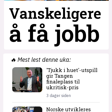
Vanskeligere
å få jobb
🔥
Mest lest denne uka:
'Tjukk i huet'-utspill
gir Tangen
finaleplass til
ukritisk-pris
3 dager siden
Norske utvikleres