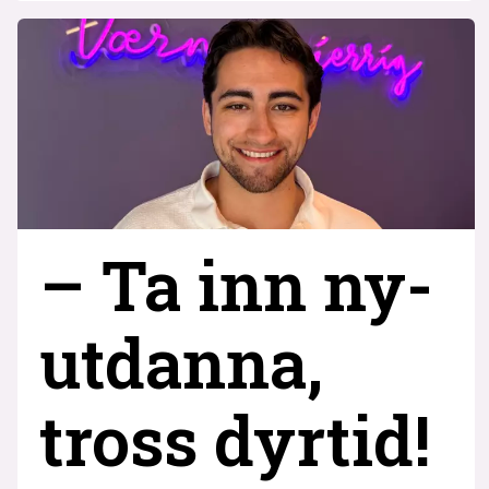
– Ta inn ny­
utdanna,
tross dyrtid!