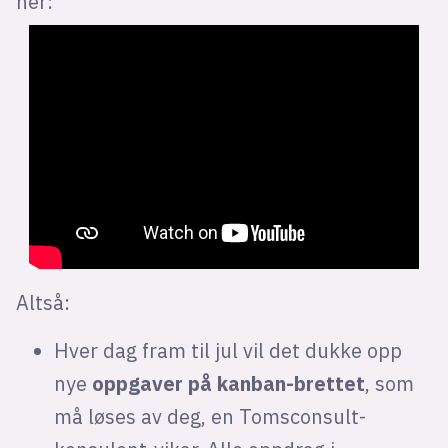
her:
Altså:
Hver dag fram til jul vil det dukke opp
nye
oppgaver på kanban-brettet
, som
må løses av deg, en Tomsconsult-