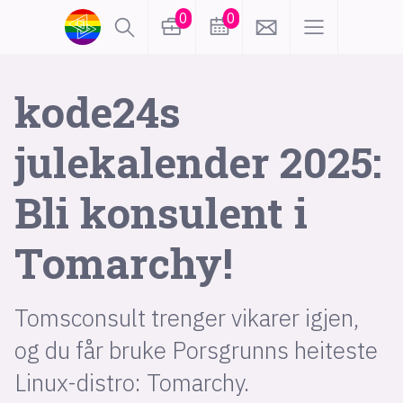
0
0
lønn
KI
kode24s
julekalender 2025:
karriere
meninger
Bli konsulent i
utdanning
sikkerhet
kontor
Tomarchy!
frontend
backend
apputvikling
devops
IoT
design
Tomsconsult trenger vikarer igjen,
tilgjengelighet
ukas koder
inn/ut
og du får bruke Porsgrunns heiteste
Linux-distro: Tomarchy.
hobby