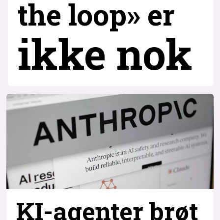
the loop» er
ikke nok
KI-agenter brøt