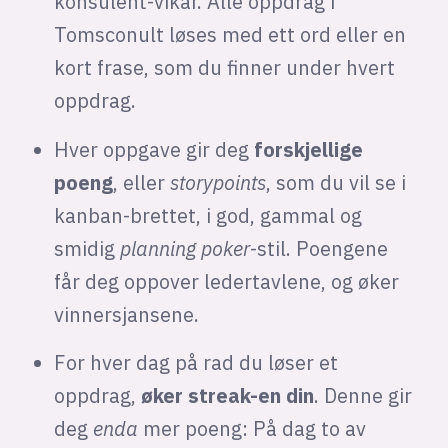
konsulent-vikar. Alle oppdrag i
Tomsconult løses med ett ord eller en
kort frase, som du finner under hvert
oppdrag.
Hver oppgave gir deg
forskjellige
poeng
, eller
storypoints
, som du vil se i
kanban-brettet, i god, gammal og
smidig
planning poker
-stil. Poengene
får deg oppover ledertavlene, og øker
vinnersjansene.
For hver dag på rad du løser et
oppdrag,
øker streak-en din
. Denne gir
deg
enda
mer poeng: På dag to av