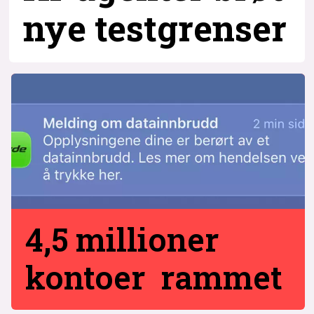
nye testgrenser
4,5 millioner
kontoer rammet