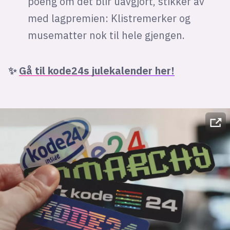
poeng om det blir uavgjort, stikker av
med lagpremien: Klistremerker og
musematter nok til hele gjengen.
✨
Gå til kode24s julekalender her!