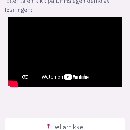
Eller ta en kikk på DHHs egen demo av
løsningen:
Del
artikkel