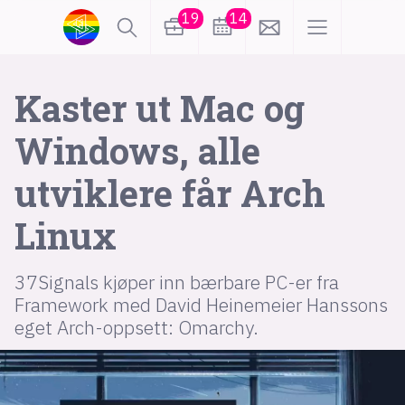
19
14
lønn
KI
Kaster ut Mac og
Windows, alle
karriere
meninger
utviklere får Arch
utdanning
sikkerhet
kontor
Linux
frontend
backend
apputvikling
37Signals kjøper inn bærbare PC-er fra
devops
IoT
design
Framework med David Heinemeier Hanssons
eget Arch-oppsett: Omarchy.
tilgjengelighet
ukas koder
inn/ut
hobby