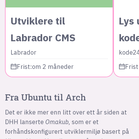
Utviklere til
Lys 
Labrador CMS
kod
Labrador
kode2
Frist:
om 2 måneder
Frist
Fra Ubuntu til Arch
Det er ikke mer enn litt over ett år siden at
DHH lanserte
Omakub
, som er et
forhåndskonfigurert utviklermiljø basert på