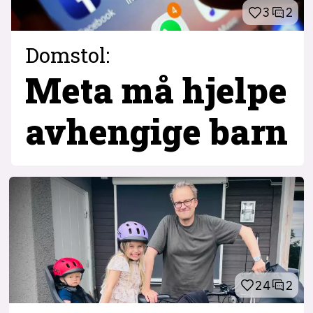
3
2
Domstol:
Meta må hjelpe
avhengige barn
24
2