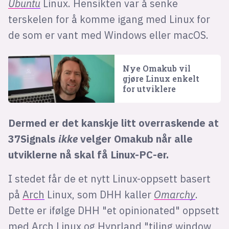
Ubuntu
Linux. Hensikten var å senke
terskelen for å komme igang med Linux for
de som er vant med Windows eller macOS.
Nye Omakub vil
gjøre Linux enkelt
for utviklere
Dermed er det kanskje litt overraskende at
37Signals
ikke
velger Omakub når alle
utviklerne nå skal få Linux-PC-er.
I stedet får de et nytt Linux-oppsett basert
på
Arch
Linux, som DHH kaller
Omarchy
.
Dette er ifølge DHH "et opinionated" oppsett
med Arch Linux og
Hyprland
"tiling window