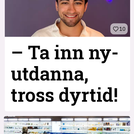
10
– Ta inn ny­
utdanna,
tross dyrtid!