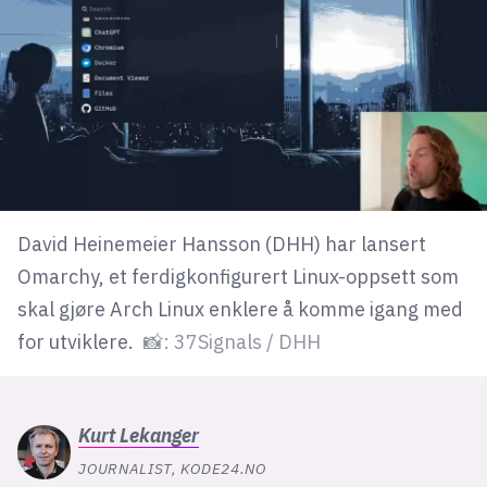
lys modus
mørk modus
nyhetsbrev
kode24-klubben
LinkedIn
David Heinemeier Hansson (DHH) har lansert
Bluesky
Omarchy, et ferdigkonfigurert Linux-oppsett som
skal gjøre Arch Linux enklere å komme igang med
Facebook
for utviklere.
📸: 37Signals / DHH
annonsepriser
annonseguide
Kurt
Lekanger
suksesshistorier
JOURNALIST, KODE24.NO