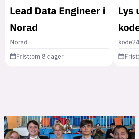
Lead Data Engineer i
Lys 
Norad
kod
Norad
kode2
Frist:
om 8 dager
Frist