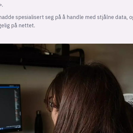
».
adde spesialisert seg på å handle med stjålne data, o
gelig på nettet.