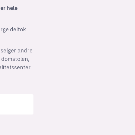
er hele
orge deltok
u selger andre
r domstolen,
alitetssenter.