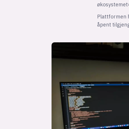
økosystemet
Plattformen h
åpent tilgjen