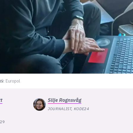
📸: Europol
tt
Silje
Rognsvåg
JOURNALIST, KODE24
:29