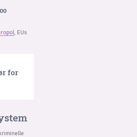
100
ropol
, EUs
ør for
system
kriminelle