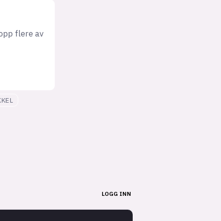
opp flere av
KKEL