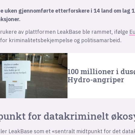
e uken gjennomførte etterforskere i 14 land om lag 
aksjoner.
brukere av plattformen LeakBase ble rammet, ifølge
Eu
for kriminalitetsbekjempelse og politisamarbeid.
100 millioner i dus
Hydro-angriper
punkt for datakriminelt øko
ler LeakBase som et «sentralt midtpunkt for det data