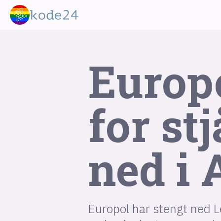
Europ
for st
lønn
KI
ned i
utdanning
sikkerhet
kont
devops
IoT
design
tilgj
Europol har stengt ned L