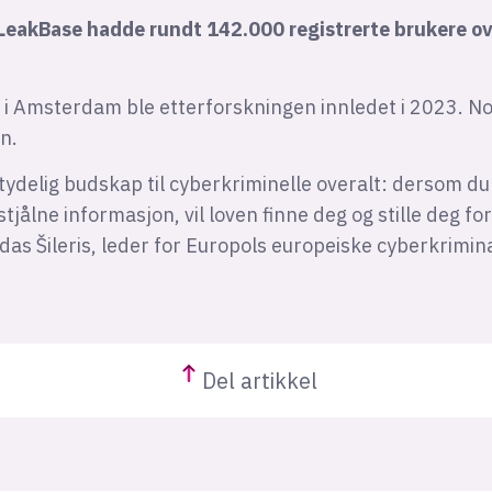
LeakBase hadde rundt 142.000 registrerte brukere ov
et i Amsterdam ble etterforskningen innledet i 2023. N
en.
 tydelig budskap til cyberkriminelle overalt: dersom d
jålne informasjon, vil loven finne deg og stille deg fo
as Šileris, leder for Europols europeiske cyberkrimin
Del
artikkel