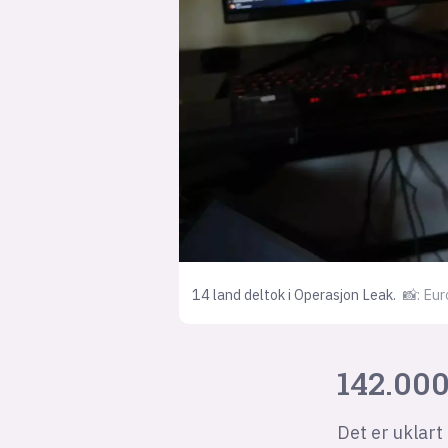
14 land deltok i Operasjon Leak.
📸: Eur
142.00
Det er uklar