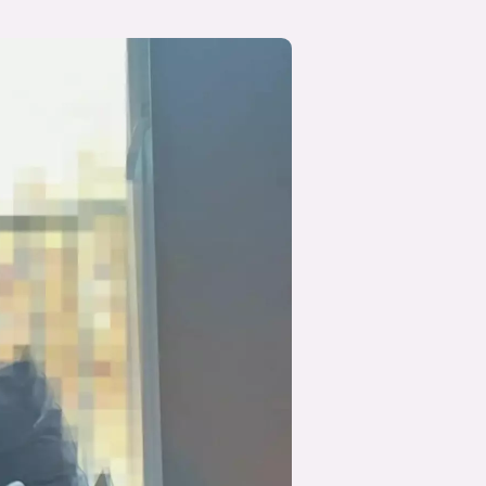
suksesshistorier
Bli firmapartner