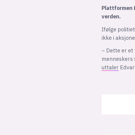
Plattformen 
verden.
Ifølge politi
ikke i aksjon
– Dette er et
menneskers st
uttaler
Edvard