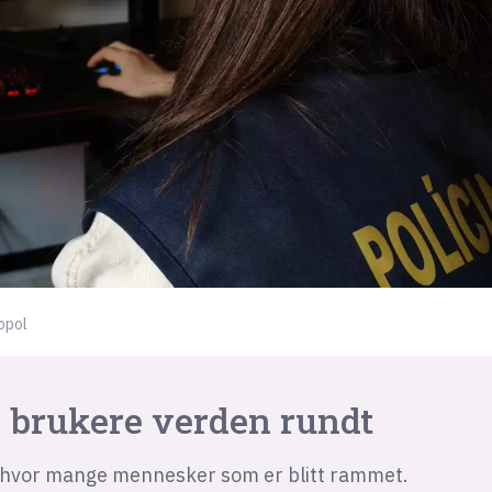
opol
0 brukere verden rundt
t hvor mange mennesker som er blitt rammet.