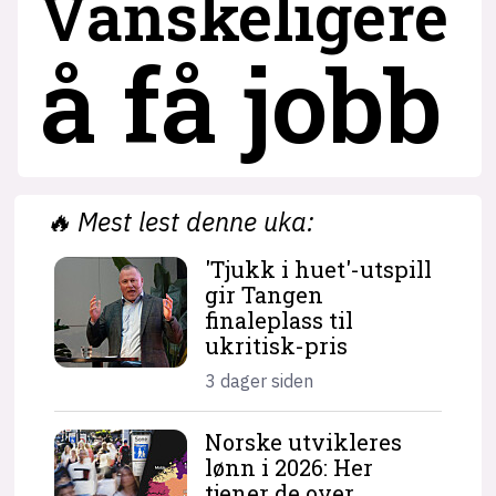
Vanskeligere
å få jobb
🔥
Mest lest denne uka:
'Tjukk i huet'-utspill
gir Tangen
finaleplass til
ukritisk-pris
3 dager siden
Norske utvikleres
lønn i 2026: Her
tjener de over