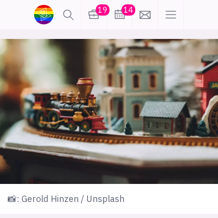
19
14
lønn
KI
karriere
meninger
utdanning
sikkerhet
kontor
frontend
backend
apputvikling
devops
IoT
design
tilgjengelighet
ukas koder
inn/ut
📸: Gerold Hinzen / Unsplash
hobby