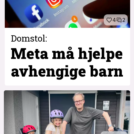
4
2
Domstol:
Meta må hjelpe
avhengige barn