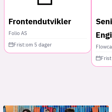
Frontendutvikler
Seni
Eng
Folio AS
Frist:
om 5 dager
Flowca
Frist