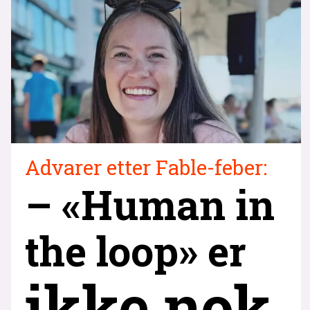
Advarer etter Fable-feber:
– «Human in
the loop» er
ikke nok