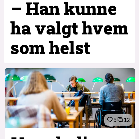
– Han kunne
ha valgt hvem
som helst
5
12