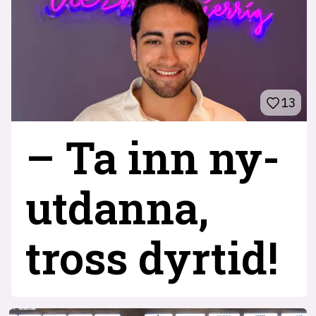
13
– Ta inn ny­
utdanna,
tross dyrtid!