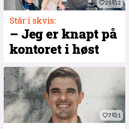
25
2
Står i skvis:
– Jeg er knapt på
kontoret i høst
7
1