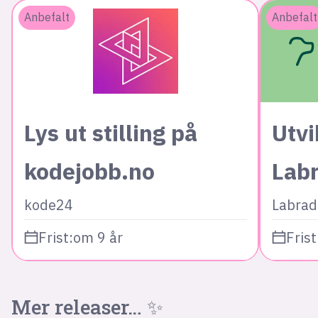
Anbefalt
Anbefalt
Lys ut stilling på
Utvi
kodejobb.no
Lab
kode24
Labrad
Frist:
om 9 år
Frist
Mer releaser… ✨