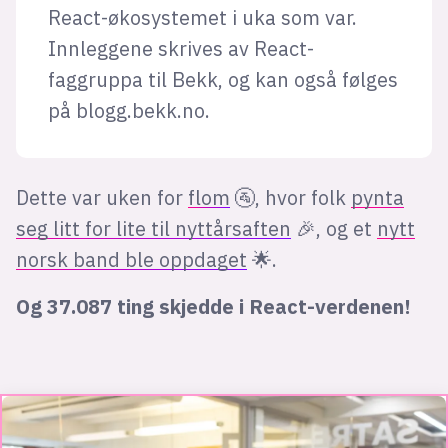
React-økosystemet i uka som var.
Innleggene skrives av React-
faggruppa til Bekk, og kan også følges
på blogg.bekk.no.
Dette var uken for
flom
🚰, hvor folk
pynta
seg litt for lite til nyttårsaften
🎉, og et
nytt
norsk band ble oppdaget
🌟.
Og 37.087 ting skjedde i React-verdenen!