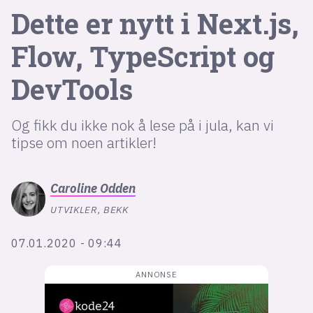
Dette er nytt i Next.js,
lys modus
Flow, TypeScript og
mørk modus
DevTools
nyhetsbrev
Og fikk du ikke nok å lese på i jula, kan vi
kode24-klubben
tipse om noen artikler!
LinkedIn
Bluesky
Caroline
Odden
Facebook
UTVIKLER, BEKK
07.01.2020 - 09:44
annonsepriser
annonseguide
suksesshistorier