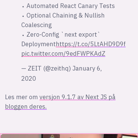
⬩ Automated React Canary Tests
⬩ Optional Chaining & Nullish
Coalescing
⬩ Zero-Config `next export`
Deployment
https://t.co/5LtAHD9D9f
pic.twitter.com/9edFWPKAdZ
— ZEIT (@zeithq)
January 6,
2020
Les mer om
versjon 9.1.7 av Next JS på
bloggen deres.