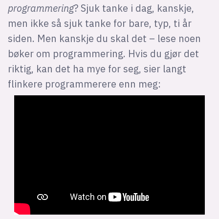
programmering
? Sjuk tanke i dag, kanskje,
men ikke så sjuk tanke for bare, typ, ti år
siden. Men kanskje du skal det – lese noen
bøker om programmering. Hvis du gjør det
riktig, kan det ha mye for seg, sier langt
flinkere programmerere enn meg: