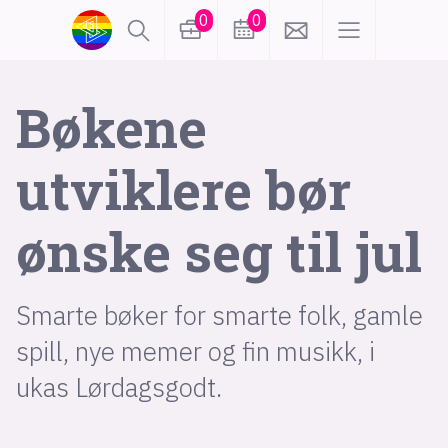
0
0
lønn
KI
Bøkene
utviklere bør
karriere
meninger
ønske seg til jul
utdanning
sikkerhet
kontor
frontend
backend
apputvikling
Smarte bøker for smarte folk, gamle
devops
IoT
design
spill, nye memer og fin musikk, i
tilgjengelighet
ukas koder
inn/ut
ukas Lørdagsgodt.
hobby