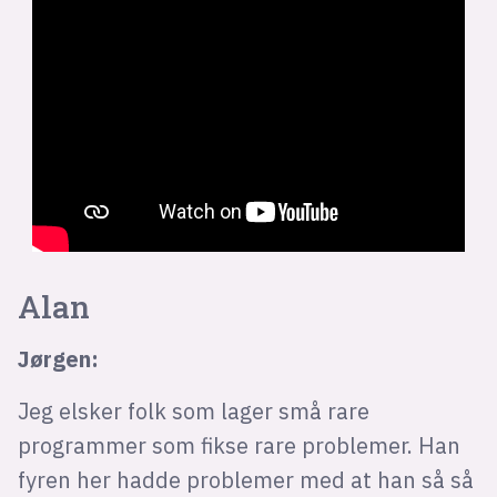
Alan
Jørgen:
Jeg elsker folk som lager små rare
programmer som fikse rare problemer. Han
fyren her hadde problemer med at han så så