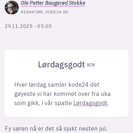
Ole Petter
Baugerød Stokke
REDAKTØR, KODE24.NO
lys modus
29.11.2025 - 05:00
mørk modus
nyhetsbrev
kode24-klubben
Lørdagsgodt 🍬
LinkedIn
Bluesky
Hver lørdag samler kode24 det
Facebook
gøyeste vi har kommet over fra uka
som gikk, i vår spalte
Lørdagsgodt
.
annonsepriser
annonseguide
suksesshistorier
Fy søren nå er det så sjukt nesten jul.