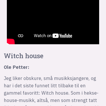
Witch house
Ole Petter:
Jeg liker obskure, små musikksjangere, og
har i det siste funnet litt tilbake til en
gammel favoritt: Witch house. Som i hekse-
house-musikk, altså, men som strengt tatt