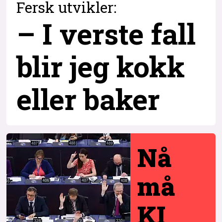
Fersk utvikler:
– I verste fall
blir jeg kokk
eller baker
Nå
må
KI