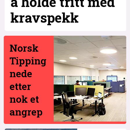
å holde tritt med
krav­spekk
Norsk
Tipping
nede
etter
nok et
angrep