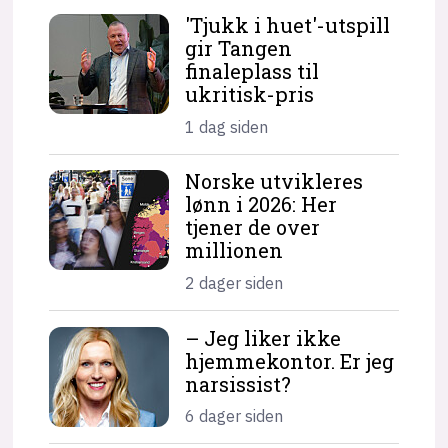
'Tjukk i huet'-utspill
gir Tangen
finaleplass til
ukritisk-pris
1 dag siden
Norske utvikleres
lønn i 2026: Her
tjener de over
millionen
2 dager siden
– Jeg liker ikke
hjemme­kontor. Er jeg
narsissist?
6 dager siden