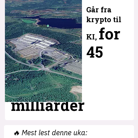
Går fra
krypto til
for
KI,
45
milliarder
🔥
Mest lest denne uka: