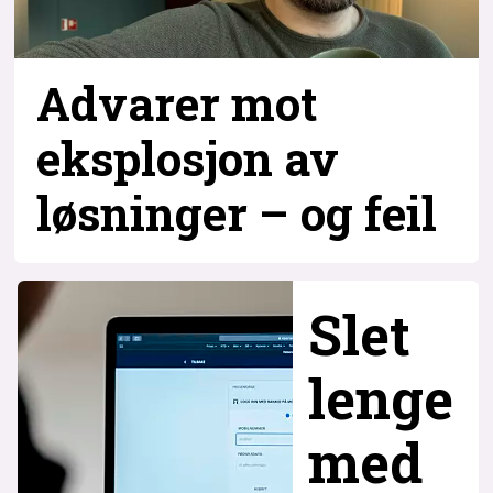
Advarer mot
eksplosjon av
løsninger – og
feil
Slet
lenge
med