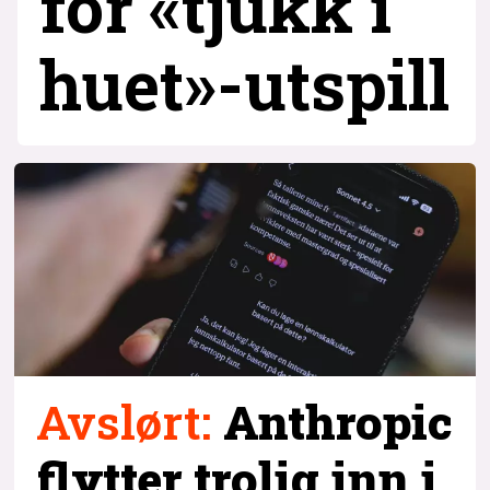
for «tjukk i
huet»-utspill
Avslørt
:
Anthropic
flytter trolig inn i