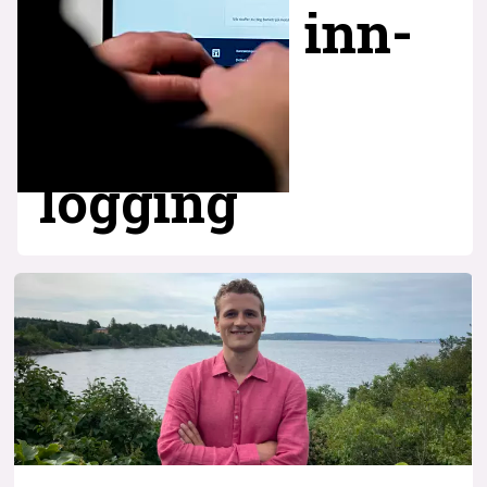
inn­
logging