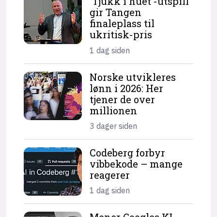
'Tjukk i huet'-utspill
gir Tangen
finaleplass til
ukritisk-pris
1 dag siden
Norske utvikleres
lønn i 2026: Her
tjener de over
millionen
3 dager siden
Codeberg forbyr
vibbekode – mange
reagerer
1 dag siden