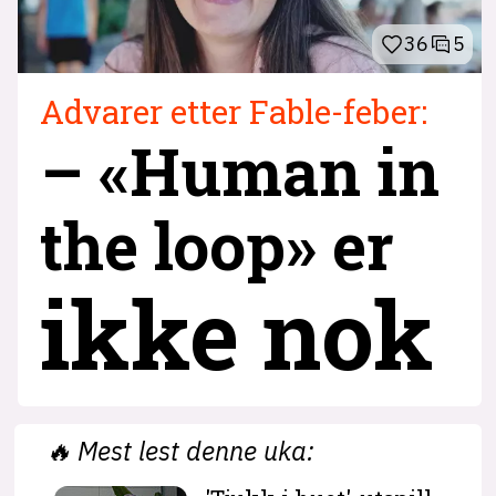
36
5
Advarer etter Fable-feber:
– «Human in
the loop» er
ikke nok
🔥
Mest lest denne uka: