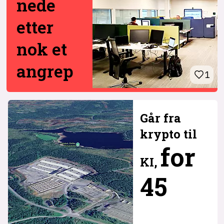
nede
etter
nok et
angrep
1
Går fra
krypto til
for
KI,
45