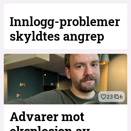
Innlogg-problemer
skyldtes angrep
23
6
Advarer mot
eksplosjon av