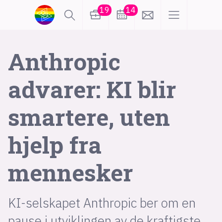
19
14
lønn
KI
Anthropic
advarer: KI blir
karriere
meninger
smartere, uten
utdanning
sikkerhet
kontor
hjelp fra
frontend
backend
apputvikling
mennesker
devops
IoT
design
tilgjengelighet
ukas koder
inn/ut
KI-selskapet Anthropic ber om en
hobby
pause i utviklingen av de kraftigste