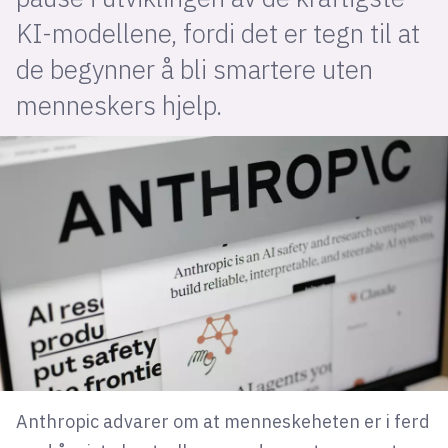
KI-modellene, fordi det er tegn til at
lys modus
de begynner å bli smartere uten
menneskers hjelp.
mørk modus
nyhetsbrev
kode24-klubben
LinkedIn
Bluesky
Facebook
annonsepriser
annonseguide
suksesshistorier
Anthropic advarer om at menneskeheten er i ferd