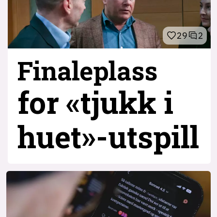
29
2
Finaleplass
for «tjukk i
huet»-utspill