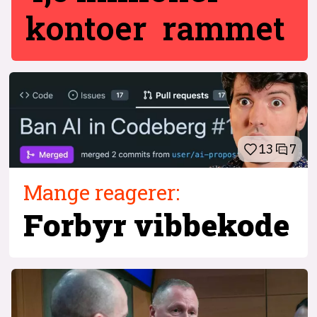
kontoer rammet
13
7
Mange reagerer:
Forbyr vibbekode