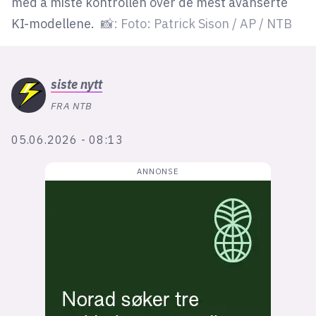
Bli firmapartner
med å miste kontrollen over de mest avanserte
KI-modellene.
📸: Foto: Patrick Sison / AP / NTB
siste
nytt
FRA NTB
05.06.2026 - 08:13