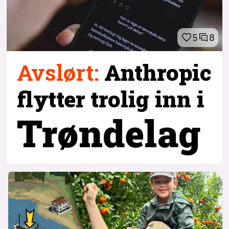
5
8
Avslørt
:
Anthropic
flytter trolig inn i
Trøndelag