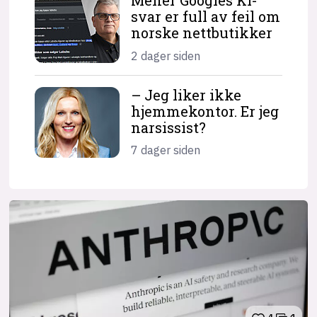
Mener Googles KI-
svar er full av feil om
norske nettbutikker
2 dager siden
– Jeg liker ikke
hjemme­kontor. Er jeg
narsissist?
7 dager siden