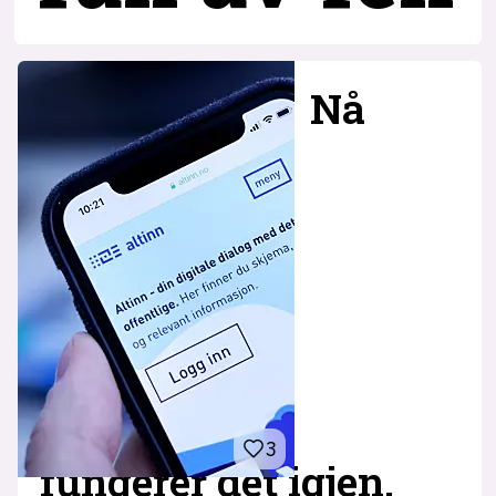
Nå
3
fungerer det igjen,