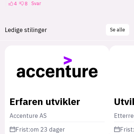
Ledige stilinger
Se alle
Erfaren utvikler
Utvi
Accenture AS
Etterr
Frist:
om 23 dager
Frist