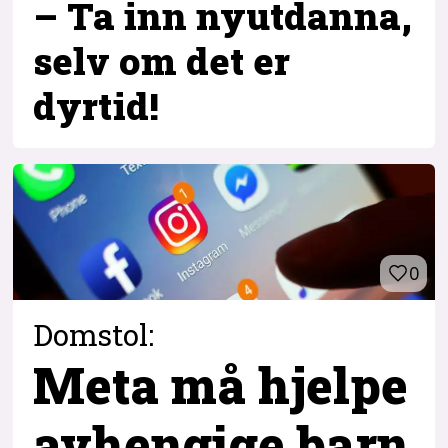
– Ta inn ny­utdanna,
selv om det er
dyrtid!
0
Domstol:
Meta må hjelpe
avhengige barn