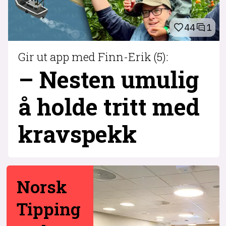
44
1
Gir ut app med Finn-Erik (5):
– Nesten umulig
å holde tritt med
krav­spekk
Norsk
Tipping