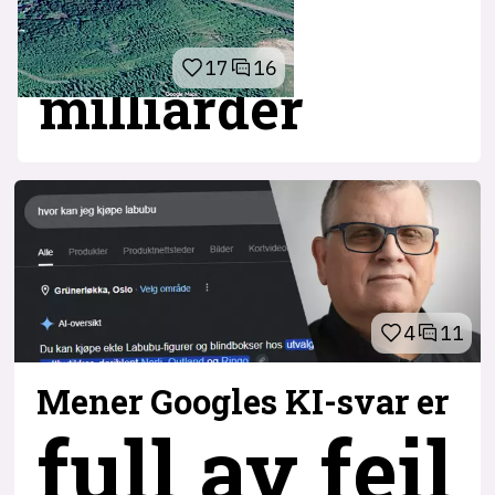
17
16
milliarder
4
11
Mener Googles KI-svar er
full av feil