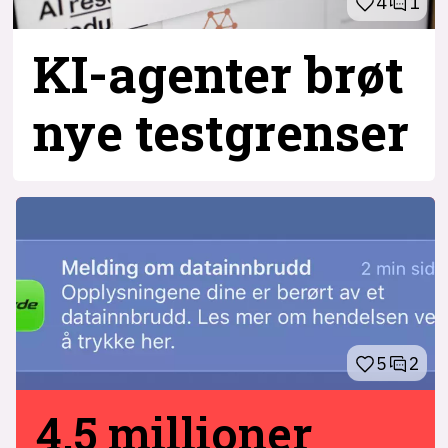
4
1
KI-agenter brøt
nye testgrenser
5
2
4,5 millioner