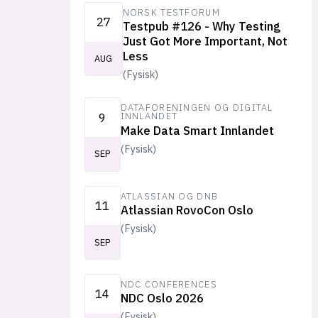
NORSK TESTFORUM
27
Testpub #126 - Why Testing
Just Got More Important, Not
Less
AUG
(
Fysisk
)
DATAFORENINGEN OG DIGITAL
9
INNLANDET
Make Data Smart Innlandet
(
Fysisk
)
SEP
ATLASSIAN OG DNB
11
Atlassian RovoCon Oslo
(
Fysisk
)
SEP
NDC CONFERENCES
14
NDC Oslo 2026
(
Fysisk
)