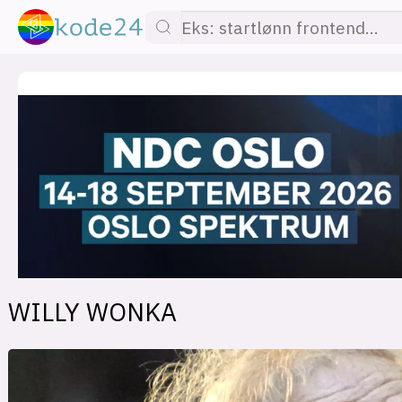
lønn
KI
utdanning
sikkerhet
kont
WILLY WONKA
devops
IoT
design
tilgj