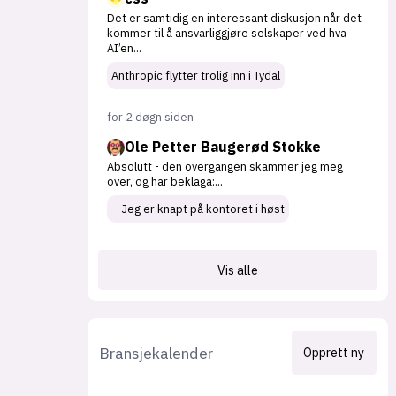
Det er samtidig en interessant diskusjon når det
kommer til å ansvarliggjøre selskaper ved hva
AI’en
...
Anthropic flytter trolig inn i Tydal
for 2 døgn siden
Ole Petter Baugerød Stokke
Absolutt - den overgangen skammer jeg meg
over, og har beklaga:
...
– Jeg er knapt på kontoret i høst
Vis alle
Bransjekalender
Opprett ny