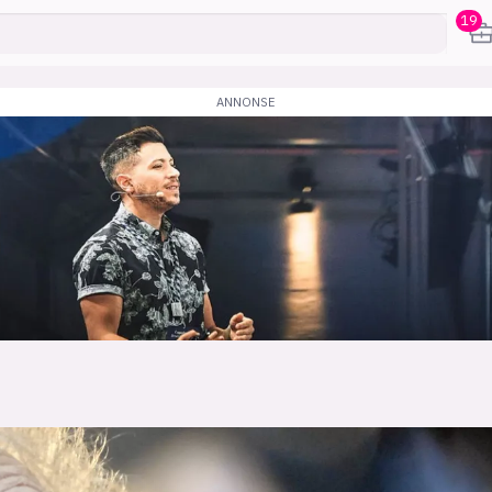
19
karriere
mening
or
frontend
backend
apputvikl
engelighet
ukas koder
inn/ut
h