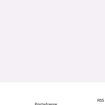
Tag:
willy
wonka
RSS
Postadresse: