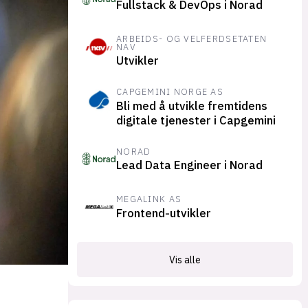
Fullstack & DevOps i Norad
suksesshistorier
Bli firmapartner
ARBEIDS- OG VELFERDSETATEN
NAV
Utvikler
CAPGEMINI NORGE AS
Bli med å utvikle fremtidens
digitale tjenester i Capgemini
NORAD
Lead Data Engineer i Norad
MEGALINK AS
Frontend-utvikler
Vis alle