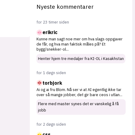
Nyeste kommentarer
for 23 timer siden
erikric
Kunne man sagt noe mer om hva slags oppgaver
de får, og hva man faktisk måles på? Et
bygg/snekker-ol
...
Henter hjem tre medaljer fra KI-OL i Kasakhstan
for 1 døgn siden
torbjork
Ai og ai fru Blom. Nå ser vi at AI egentlig ikke tar
over så mange jobber, det gir bare ceos i utlan
...
Flere med master synes det er vanskelig å få
jobb
for 2 døgn siden
css