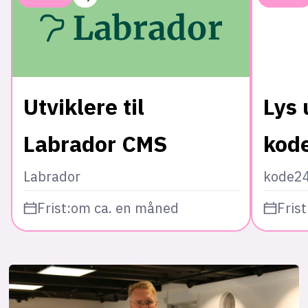
Utviklere til
Lys 
Labrador CMS
kod
Labrador
kode2
Frist:
om ca. en måned
Frist