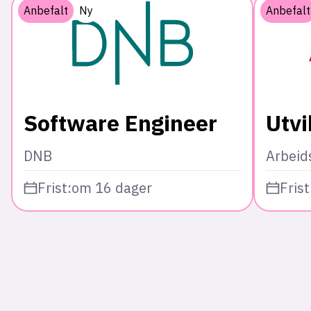
Anbefalt
Ny
Anbefalt
Software Engineer
Utvi
DNB
Arbeid
Frist:
om 16 dager
Frist