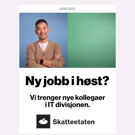
lys modus
mørk modus
nyhetsbrev
kode24-klubben
LinkedIn
Bluesky
Facebook
annonsepriser
annonseguide
suksesshistorier