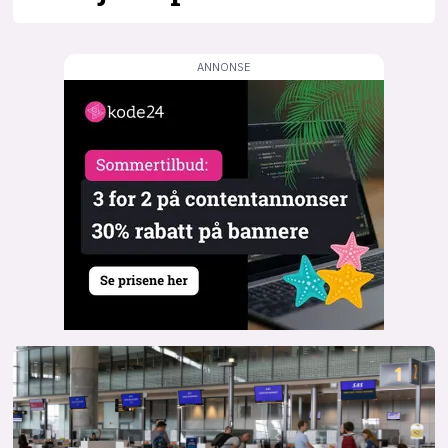
lys modus
mørk modus
nyhetsbrev
kode24-klubben
LinkedIn
Bluesky
Facebook
annonsepriser
annonseguide
suksesshistorier