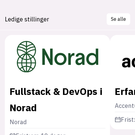
Ledige stillinger
Se alle
Fullstack & DevOps i
Erfa
Norad
Accent
Frist
Norad