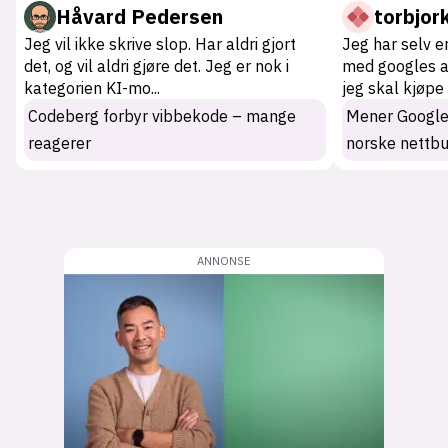
Håvard Pedersen
torbjor
Jeg vil ikke skrive slop. Har aldri gjort
Jeg har selv er
det, og vil aldri gjøre det. Jeg er nok i
med googles ai
kategorien KI-mo
...
jeg skal kjøpe
Codeberg forbyr vibbekode – mange
Mener Googles 
reagerer
norske nettbu