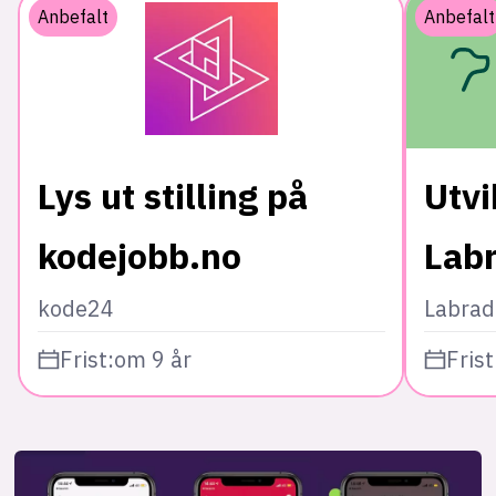
Anbefalt
Anbefalt
Lys ut stilling på
Utvi
kodejobb.no
Lab
kode24
Labrad
Frist:
om 9 år
Frist