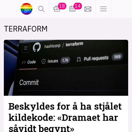
18
14
TERRAFORM
lønn
KI
karriere
meninger
utdanning
sikkerhet
kontor
frontend
backend
apputvikling
devops
IoT
design
Beskyldes for å ha stjålet
tilgjengelighet
ukas koder
inn/ut
kildekode: «Dramaet har
såvidt begynt»
hobby