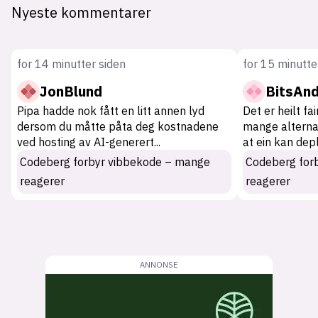
Nyeste kommentarer
for 14 minutter siden
for 15 minutte
JonBlund
BitsAn
Pipa hadde nok fått en litt annen lyd
Det er heilt fai
dersom du måtte påta deg kostnadene
mange alternati
ved hosting av AI-generert
...
at ein kan dep
Codeberg forbyr vibbekode – mange
Codeberg for
reagerer
reagerer