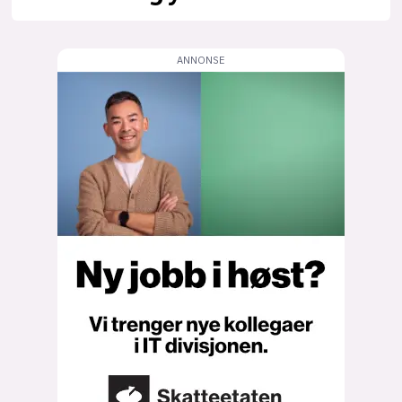
lys modus
mørk modus
nyhetsbrev
kode24-klubben
LinkedIn
Bluesky
Facebook
annonsepriser
annonseguide
suksesshistorier