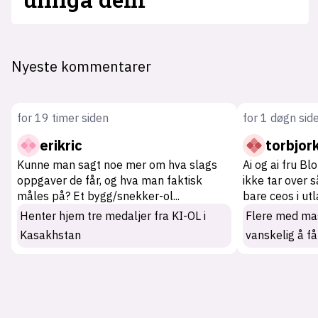
Nyeste kommentarer
for 19 timer siden
for 1 døgn sid
erikric
torbjor
Kunne man sagt noe mer om hva slags
Ai og ai fru Bl
oppgaver de får, og hva man faktisk
ikke tar over 
måles på? Et bygg/snekker-ol
...
bare ceos i ut
Henter hjem tre medaljer fra KI-OL i
Flere med mas
Kasakhstan
vanskelig å få
Tag: