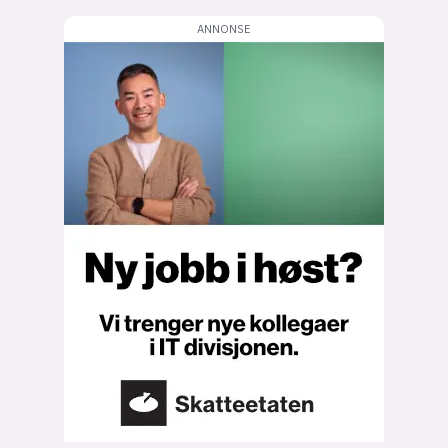
lys modus
mørk modus
nyhetsbrev
kode24-klubben
LinkedIn
Bluesky
Facebook
annonsepriser
annonseguide
suksesshistorier