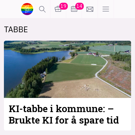
19
14
TABBE
lønn
KI
karriere
meninger
utdanning
sikkerhet
kontor
frontend
backend
apputvikling
devops
IoT
design
KI-tabbe i kommune: –
tilgjengelighet
ukas koder
inn/ut
Brukte KI for å spare tid
hobby