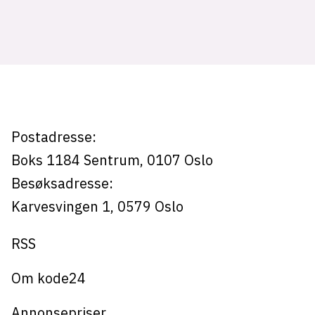
Tag:
lys modus
prosjekter
mørk modus
nyhetsbrev
kode24-klubben
Postadresse:
LinkedIn
Boks 1184
Sentrum,
0107
Oslo
Bluesky
Besøksadresse:
Facebook
Karvesvingen 1
,
0579
Oslo
RSS
annonsepriser
annonseguide
Om kode24
suksesshistorier
Annonsepriser